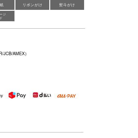
紙
リボンがけ
熨斗がけ
ージ
ド
/JCB/AMEX）