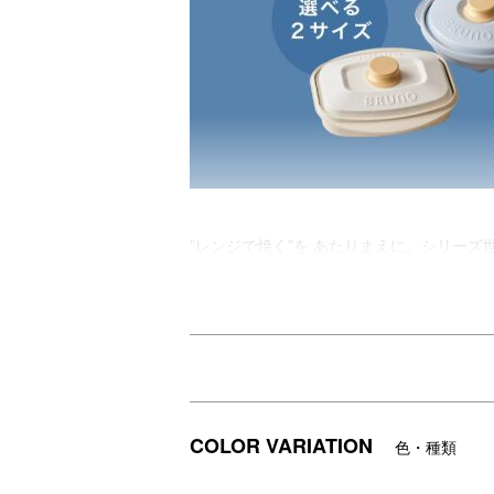
”レンジで焼く”を あたりまえに。シリーズ
電子レンジで魚や肉に焼き目がつく電子レ
フタをして電子レンジで加熱するだけで、
BRUNO監修デザイン第二弾は待望のスク
第一弾から焼き容量1.5倍、焼き面積1.
※食材の大きさには個体差があります。
●ポイント1 電子レンジで直火のような調理
一般的なマイクロ波による直接的な摩擦熱で
COLOR VARIATION
色・種類
本体内部のプレートが発熱することで焼き