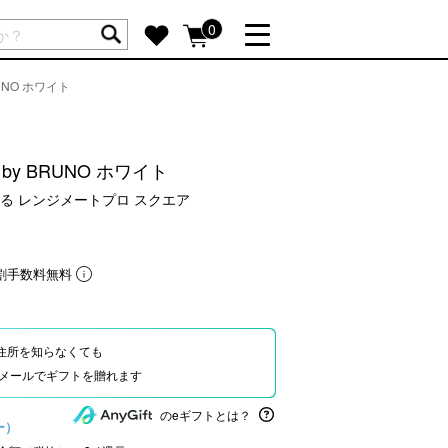
ートには商品が入っていません。
0
UNO ホワイト
詳しく見る
GIFT FEATURE
re
結婚祝い
y BRUNO ホワイト
出産祝い
る レンジメートプロ スクエア
新築・引越し祝い
転職・送別祝い
割手数料無料
母の日ギフト
re
おまとめ割引
more
住所を知らなくても
Eやメールでギフトを贈れます
SUPPORT
のeギフトとは？
ー）