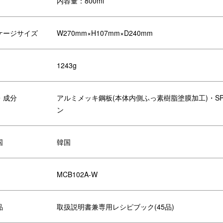
内容量：800ml
品)付属です。
ケージサイズ
W270mm×H107mm×D240mm
クエアサイズでとうもろこし等、長
「茹で」も「炒め」もできるから
1243g
食材も調理しやすく◎
スタもこれひとつで完成
・成分
アルミメッキ鋼板(本体内側ふっ素樹脂塗膜加工)・S
ン
リエーション
国
韓国
レンジ＋レンジメ
単機能電子レンジ＋レンジメ
MCB102A-W
y BRUNO セット
ート プロ スクエア by
BRUNO セット
品
取扱説明書兼専用レシピブック(45品)