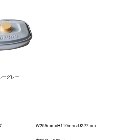
実現。調理後、そのまま食器の代わりとして食卓に出すことができるた
。洗い物を減らせるので家事の時短にも繋がります。
体温程度。
に運べます。
ルーグレー
ズ
W255mm×H110mm×D227mm
レートはアツアツなのに持ち手の温
食洗器対応でお手入れも簡単
は体温程度