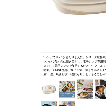
ニュース
ファッ
トラ
ファ
バッ
”レンジで焼く”を あたりまえに。シリーズ世界累
レンジで魚や肉に焼き目がつく電子レンジ専用調
タをして電子レンジで加熱するだけで、グリルを
簡単。BRUNO監修デザイン第二弾は待望のス
量1.5倍、焼き面積1.2倍になり、とうもろこし
の半身なども調理しやすくなりました。※食材の