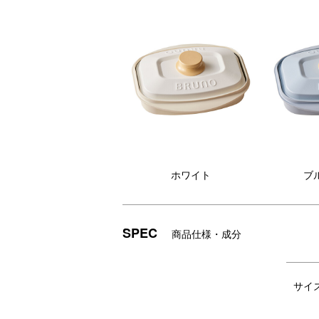
●ポイント2 高い蓄熱性を実現
メーカー開発の特殊発熱体が高い蓄熱性を
温かい状態の料理を楽しむことができます
●ポイント3 持ち手が熱くなりにくい！
プレートはアツアツなのに持ち手の温度は
電子レンジで調理後すぐに取り出し、食卓
●ポイント4 BRUNO監修デザイン
●ポイント5 食洗器にも対応
ホワイト
ブ
SPEC
商品仕様・成分
DETAIL
商品詳細
サイ
グリルで焼いたようにふっくら美味し
プ
い仕上がりに
度