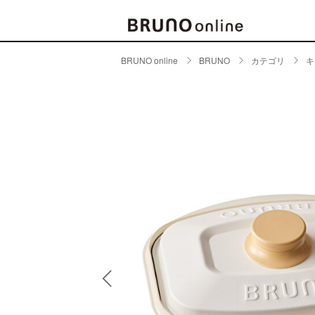
BRUNO online
BRUNO
カテゴリ
キ
BRAND
CATE
キッチ
BRUNO
キッ
MILESTO
食器
ブランド一覧
キッ
キッ
店舗一覧
ピクニ
CONTENTS
ラン
ラン
特集一覧
水筒
ランキング
その
コラム