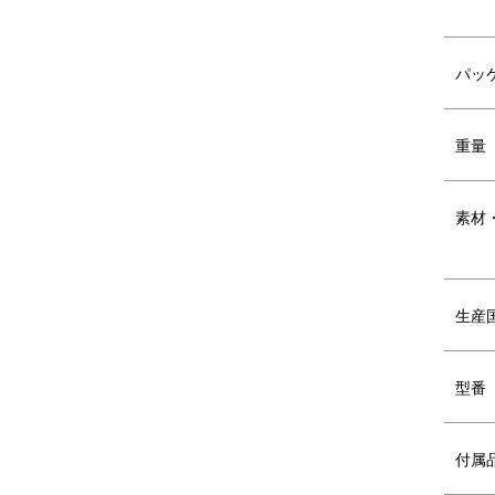
●多彩な調理ができる専用レシピブック(45
パッ
焼き容量・焼き面積アップで料理の幅
ス
重量
がさらに広がります
い
素材
SERIES VARIATION
シリーズ バ
生産
レンジメート プロ by BRUNO
単機能電子
型番
ート プロ b
付属