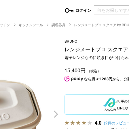
現在カ
ログイン
ッチン
キッチンツール
調理器具
レンジメートプロ スクエア by BR
GORY
BRUNO
ン
more
インテリア
mo
レンジメートプロ スクエア b
チン家電
時計
電子レンジなのに焼き目がつけられ
ログイン
生活家電
パスワードをお忘れの方はこちら＞
15,400円
チンツール
家具・収納
（税込）
新規会員登録
チンファブリック
ファブリック
なら
月々1,283円
から。分
ックアイテム
more
ビューティー
mo
チボックス・弁当箱
スキンケア・フェイスケア
相手の
チバッグ・クーラートート
ヘアケア
LIN
ハンドケア
他ピクニックアイテム
ボディケア
4.0
（2件のレビュ
アロマ