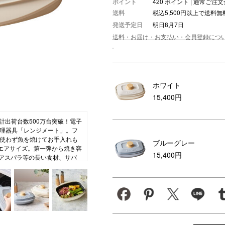
ポイント
420 ポイント | 通常ご
送料
税込5,500円以上で送料無
ション・トラベル
more
ベビー・キッズアイテム
mo
発送予定日
明日8月7日
ベル小物
おもちゃ・トイ
送料・お届け・お支払い・会員登録につ
ッション雑貨
ファッション
グ
その他ベビー・キッズアイテム
ホワイト
15,400円
計出荷台数500万台突破！電子
理器具「レンジメート」。フ
使わず魚を焼けてお手入れも
ブルーグレー
クエアサイズ。第一弾から焼き容
15,400円
やアスパラ等の長い食材、サバ
大きさには個体差があります。