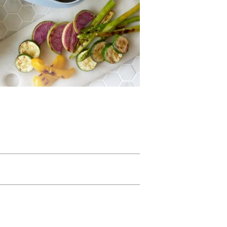
しやすくなりました。
のフタが直接食材にあたることを防ぎ、