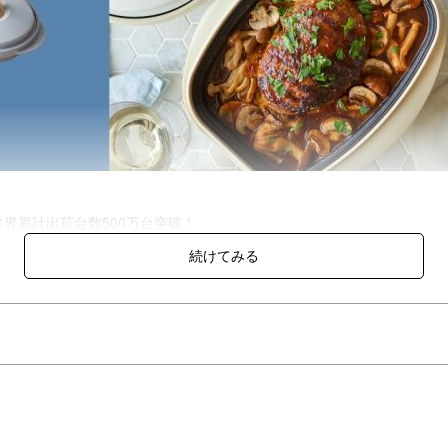
世界累計出荷台数500万台突破！
ンジ専用調理器具「レンジメート」。
グリルを使わず魚を焼けてお手入れも簡単。
エアサイズ。
2倍になり、とうもろこしやアスパラ等の長い食材、サバの半身なども調理
の温めに比べレンジメート プロ プラスならセラミックコーティング
目がつきます。