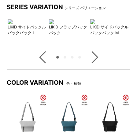
ワンタッチ式のバックルでス
フラップはマグネット式で、
SERIES VARIATION
シリーズ バリエーション
ムーズに着脱できます。
スマートに開閉できます。
バッ
LIKID サイドバックル
LIKID フラップバック
LIKID サイドバックル
L
止水ファスナーの開閉がしや
内側のポケットは、リップや
バックパック L
パック
バックパック M
すいループつき。
メモ帳など小物の収納に便利
です。
ファスナー部分は無縫製で高
最小限に留めた縫製部の裏側
周波の圧着をすることによ
にはシーリング加工を施すこ
り、縫い目をなくし雨水の侵
とで、バッグ内部への雨水の
COLOR VARIATION
色・種類
入を防ぐ仕様に。
侵入を防ぎます。
耐水圧25,000㎜の強撥水生地
を使用！