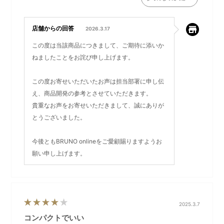
【LIKID(リキッド)】
Urban×Casual
店舗からの回答
2026.3.17
旅に、街歩きに、普段の生活で。
この度は当該商品につきまして、ご期待に添いか
どんなシーンにも寄りそう、耐水性とデザイン性を併せ持つシ
リーズ
ねましたことをお詫び申し上げます。
この度お寄せいただいたお声は担当部署に申し伝
え、商品開発の参考とさせていただきます。
貴重なお声をお寄せいただきまして、誠にありが
日常生活の突然の雨や、天気の影響を受けやすいアウトドアシ
とうございました。
ーンにも大活躍するLIKIDシリーズ！
今後ともBRUNO onlineをご愛顧賜りますようお
願い申し上げます。
・無縫製のファスナー
ファスナー部分は無縫製で高周波の圧着をすることにより、縫
い目をなくし雨水の侵入を防ぐ仕様に。
・縫製部のシーリング
最小限に留めた縫製部の裏側にはシーリング加工を施すこと
2025.3.7
で、バッグ内部への雨水の侵入を防ぎます。
コンパクトでいい