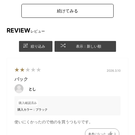
■主な商品の特徴
・耐水圧25,000㎜の強撥水生地を使用。
・大雨にも耐える！大切な荷物をしっかり守る
REVIEW
レビュー
MILESTO史上最強シリーズ！
・前面、中面、背面にポケットを配置し、収納力抜群で
絞り込み
表示：新しい順
す。
・マグネットタイプのフラップでスムーズに開閉が可
能。
・ショルダーストラップのバックルで着脱もストレスフ
2026.3.10
リー。
バック
・柔らかくマットな素材感がカジュアルなコーディネー
とし
トにも◎！
・止水ファスナーにより高い撥水機能を実現。
購入確認済み
購入カラー：ブラック
使いにくかったので他のを買うつもりです。
DETAIL
商品詳細
参考になった
3