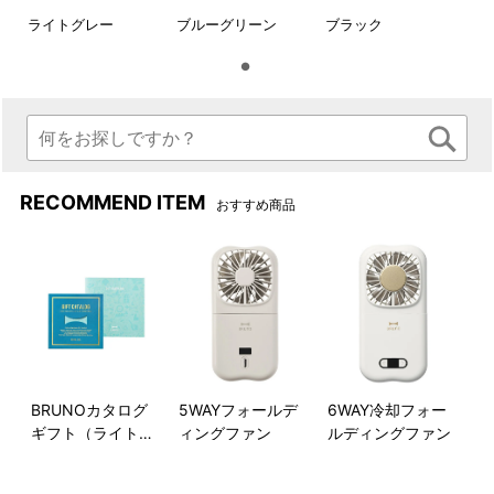
旅するように、暮らしたい。ミレストと。
ライトグレー
ブルーグリーン
ブラック
はじめて訪れる街 ビジネストリップ お気に入りのカフェへの道
のり
旅は私たちの日常の中にいつも在る。
ON も OFF も、どんな瞬間も寄り添う
機能性と普遍的なデザインで、自分らしくいられる心地良さ
“Standard” “Relax” “Borderless”
RECOMMEND ITEM
おすすめ商品
こころ躍る、旅へ出よう。
■ MILESTO公式オンラインショップ ＞＞
BRUNOカタログ
5WAYフォールデ
6WAY冷却フォー
ギフト（ライトブ
ィングファン
ルディングファン
ルー）