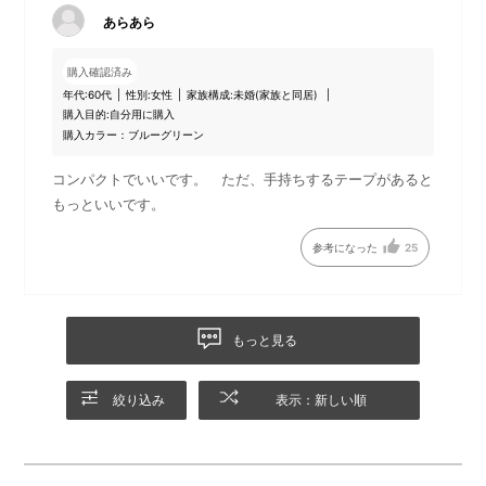
あらあら
購入確認済み
年代:
60代
性別:
女性
家族構成:
未婚(家族と同居)
購入目的:
自分用に購入
購入カラー：ブルーグリーン
コンパクトでいいです。 ただ、手持ちするテープがあると
もっといいです。
※防水加工生地を使用しておりますが、完全防水を必要とする用
参考になった
25
途には適しておりません。
もっと見る
使用頻度の高いアイテムの収
背面のポケットは地図やパス
絞り込み
表示：新しい順
納に便利なフロントポケッ
ケースなどのアイテムの収納
ト。
に◎！