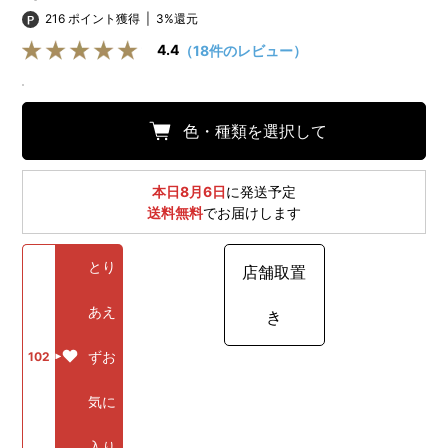
216 ポイント獲得
|
3%還元
4.4
（18件のレビュー）
色・種類を選択して
本日8月6日
に発送予定
送料無料
でお届けします
とり
店舗取置
あえ
き
ずお
102
気に
入り