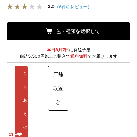
2.5
（6件のレビュー）
色・種類を選択して
本日8月7日
に発送予定
税込5,500円以上ご購入で
送料無料
でお届けします
と
店舗
り
取置
あ
き
え
ず
23