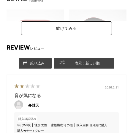
REVIEW
レビュー
絞り込み
表示：新しい順
ベーシックなカラーと見やす
アラーム機能つき
2026.2.21
い文字盤が特長
音が気になる
弁財天
購入確認済み
年代:
50代
性別:
女性
家族構成:
その他
購入目的:
自分用に購入
購入カラー：グレー