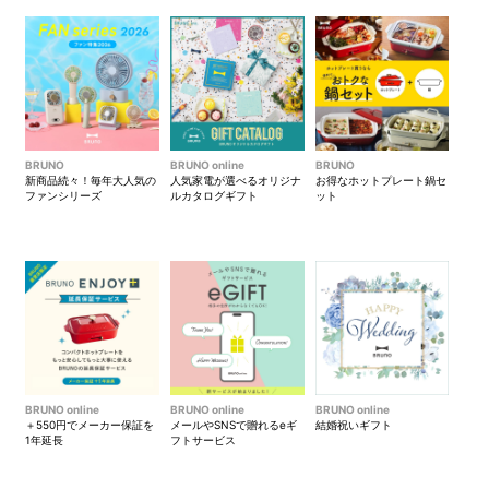
BRUNO
BRUNO online
BRUNO
新商品続々！毎年大人気の
人気家電が選べるオリジナ
お得なホットプレート鍋セ
ファンシリーズ
ルカタログギフト
ット
BRUNO online
BRUNO online
BRUNO online
＋550円でメーカー保証を
メールやSNSで贈れるeギ
結婚祝いギフト
1年延長
フトサービス