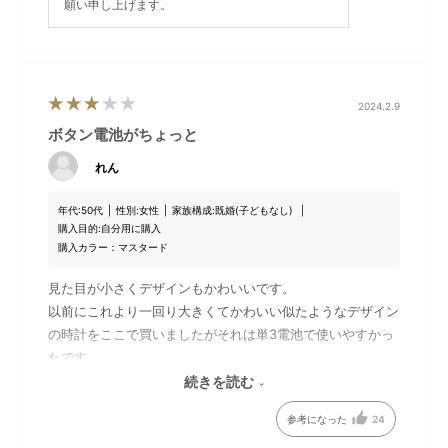
願い申し上げます。
2024.2.9
ボタン電池がちょっと
れん
年代:
50代
性別:
女性
家族構成:
既婚(子どもなし)
購入目的:
自分用に購入
購入カラー：マスタード
見た目が小さくデザインもかわいいです。
以前にこれより一回り大きくてかわいい似たようなデザイン
の時計をここで買いましたがそれは単3電池で使いやすかっ
たです。
なので同じような単3電池かと思い買いましたがボタン電池
続きを読む
でしたので電池の取り替えが不便に感じます。
参考になった
24
以前のような単3電池のかわいい時計をまた発売して欲しい