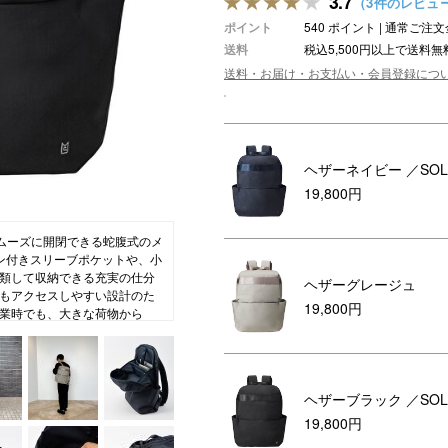
3.7
（3件のレビュ
ポイント
540 ポイント | 通常ご
ション・トラベル
more
ベビー・キッズアイテム
mo
送料
税込5,500円以上で送料無
ベル小物
おもちゃ・トイ
送料・お届け・お支払い・会員登録につ
ッション雑貨
ファッション
グ
その他ベビー・キッズアイテム
ヘザーネイビー
／SOL
19,800円
スムーズに開閉できる蛇腹式のメ
ョン付きスリーブポケットや、小
類して収納できる充実の仕分
ヘザーグレージュ
もアクセスしやすい設計のた
19,800円
業時でも、大きな荷物から
とができます。ワンアクション
適に。簡易ファスナーロック
スのハンドルに固定できる背
ーンにおけるさまざまなニー
ヘザーブラック
／SOL
19,800円