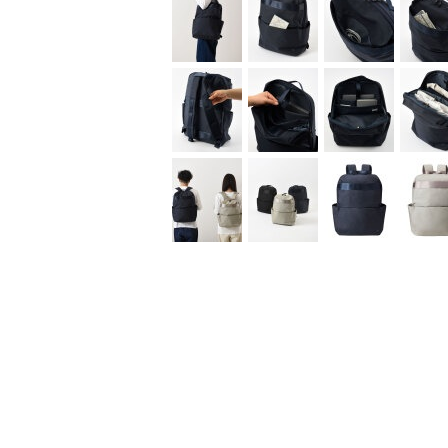
「仕事も遊びも自分らしく、心にゆとりある大人
大人がリラックスして使える、上質でベーシック
「STLAKT(ストラクト)」。