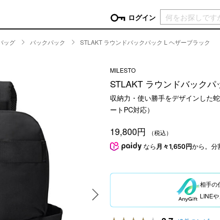
現在カ
ログイン
バッグ
バックパック
STLAKT ラウンドバックパック L ヘザーブラック
GORY
MILESTO
ン
more
インテリア
mo
STLAKT ラウンドバックパ
チン家電
時計
収納力・使い勝手をデザインした蛇腹
ログイン
生活家電
ートPC対応）
パスワードをお忘れの方はこちら＞
チンツール
家具・収納
新規会員登録
19,800円
チンファブリック
ファブリック
（税込）
なら
月々1,650円
から。分
ックアイテム
more
ビューティー
mo
チボックス・弁当箱
スキンケア・フェイスケア
チバッグ・クーラートート
ヘアケア
相手の
ハンドケア
LIN
他ピクニックアイテム
ボディケア
アロマ