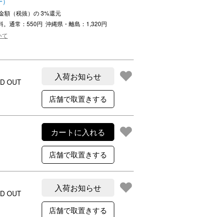
ー）
ご利用案内
注文金額（税抜）の
3
%還元
re
ギフトサービス
料。通常：550円 沖縄県・離島：1,320円
よくある質問
いて
お問い合わせ
入荷お知らせ
D OUT
カートに入れる
入荷お知らせ
D OUT