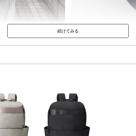
。
は、15インチノートPC用のクッション付きスリーブポケットや、
テムを分類して収納できる充実の仕分けポケットを搭載。
やすい設計のため、急いでいるときや混雑した場所、
・書類まで必要なものをすばやく取り出すことができます。
電車や暑い時期でも快適に。簡易ファスナーロック機能付きでバックス
面ベルトも付いています。
まなニーズに対応する便利なアイテムです。
る大人達へ」
クなトラベルライン「STLAKT(ストラクト)」。