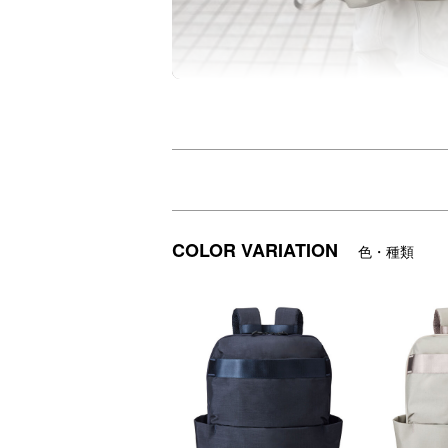
ワイドに開口する2WAY仕様のバックパック
スムーズに開閉できる蛇腹式のメイン収納に
小物や文具など異なるサイズ・形状のアイ
バックパックを開いた状態でもアクセスし
出先での作業時でも、大きな荷物からPC
ワンアクションでショルダー掛けもでき、
COLOR VARIATION
色・種類
キャリーケースのハンドルに固定できる背
トラベル、ビジネスシーンにおけるさまざ
[STLAKT]
大人×RELAX
「仕事も遊びも自分らしく、心にゆとりあ
大人がリラックスして使える、上質でベーシッ