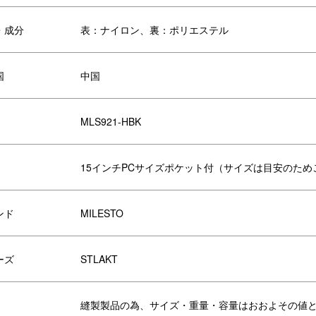
・成分
表：ナイロン、裏：ポリエステル
国
中国
MLS921-HBK
15インチPCサイズポケット付（サイズは目安のた
ンド
MILESTO
ーズ
STLAKT
縫製製品の為、サイズ・重量・容量はおおよその値