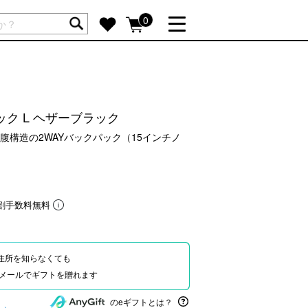
ートには商品が入っていません。
0
詳しく見る
GIFT FEATURE
re
結婚祝い
ック L ヘザーブラック
出産祝い
構造の2WAYバックパック（15インチノ
新築・引越し祝い
転職・送別祝い
母の日ギフト
割手数料無料
re
おまとめ割引
more
住所を知らなくても
Eやメールでギフトを贈れます
SUPPORT
のeギフトとは？