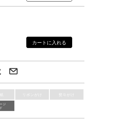
カートに入れる
紙
リボンがけ
熨斗がけ
ージ
ド