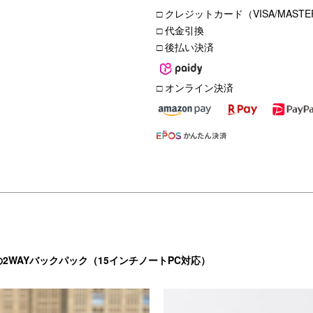
□ クレジットカード（VISA/MASTER
□ 代金引換
□ 後払い決済
□ オンライン決済
WAYバックパック（15インチノートPC対応）