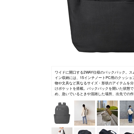
ニュース
ファッ
トラ
ファ
バッ
ワイドに開口する2WAY仕様のバックパック。
イン収納には、15インチノートPC用のクッシ
物や文具など異なるサイズ・形状のアイテムを分
けポケットを搭載。バックパックを開いた状態で
め、急いでいるときや混雑した場所、出先での作
PC・書類まで必要なものをすばやく取り出すこ
でショルダー掛けもでき、電車や暑い時期でも快
機能付きでバックスタイルも安心。キャリーケー
面ベルトも付いています。トラベル、ビジネスシ
ズに対応する便利なアイテムです。
[STLAKT]
大人×RELAX