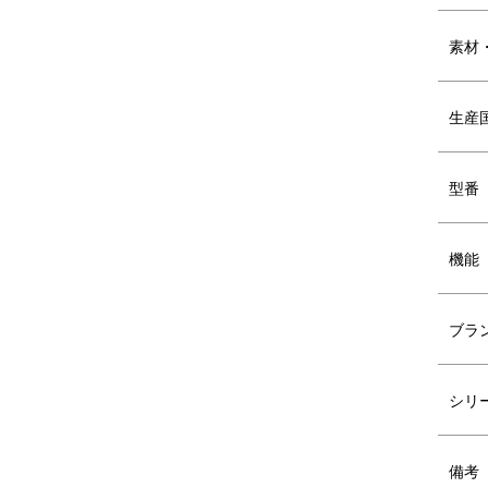
素材
生産
型番
DETAIL
商品詳細
機能
ブラ
シリ
備考