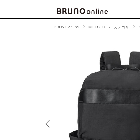
BRUNO online
MILESTO
カテゴリ
BRAND
CATE
キッチ
BRUNO
キッ
MILESTO
食器
ブランド一覧
キッ
キッ
店舗一覧
ピクニ
CONTENTS
ラン
ラン
特集一覧
水筒
ランキング
その
コラム