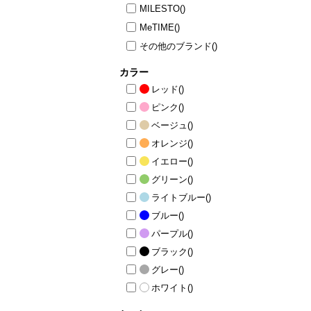
MILESTO
()
ニュース
ファッ
MeTIME
()
その他のブランド
()
トラ
ファ
カラー
バッ
レッド
()
ピンク
()
ベージュ
()
オレンジ
()
イエロー
()
グリーン
()
ライトブルー
()
ブルー
()
パープル
()
ブラック
()
グレー
()
ホワイト
()