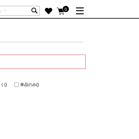
ートには商品が入っていません。
0
詳しく見る
GIFT FEATURE
re
結婚祝い
出産祝い
新築・引越し祝い
転職・送別祝い
除く
()
単品のみ
()
母の日ギフト
re
おまとめ割引
more
SUPPORT