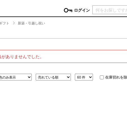
現在カ
ログイン
ギフト
新築・引越し祝い
GORY
ン
more
インテリア
mo
チン家電
時計
当がありませんでした。
ログイン
生活家電
パスワードをお忘れの方はこちら＞
チンツール
家具・収納
新規会員登録
チンファブリック
ファブリック
在庫切れを
ックアイテム
more
ビューティー
mo
チボックス・弁当箱
スキンケア・フェイスケア
チバッグ・クーラートート
ヘアケア
ハンドケア
他ピクニックアイテム
ボディケア
アロマ