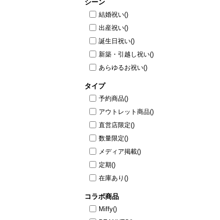
シーン
結婚祝い
()
出産祝い
()
誕生日祝い
()
新築・引越し祝い
()
あらゆるお祝い
()
タイプ
予約商品
()
アウトレット商品
()
直営店限定
()
数量限定
()
メディア掲載
()
定期
()
在庫あり
()
コラボ商品
Miffy
()