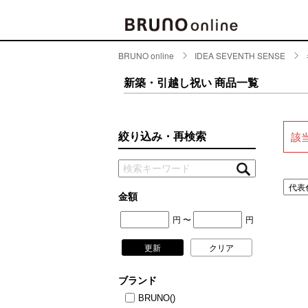
BRUNO online
IDEA SEVENTH SENSE
BRAND
CATE
新築・引越し祝い 商品一覧
キッチ
BRUNO
キッ
MILESTO
絞り込み・再検索
該
食器
ブランド一覧
キッ
キッ
店舗一覧
金額
ピクニ
円
円
〜
CONTENTS
ラン
更新
クリア
ラン
特集一覧
水筒
ブランド
ランキング
その
BRUNO
()
コラム