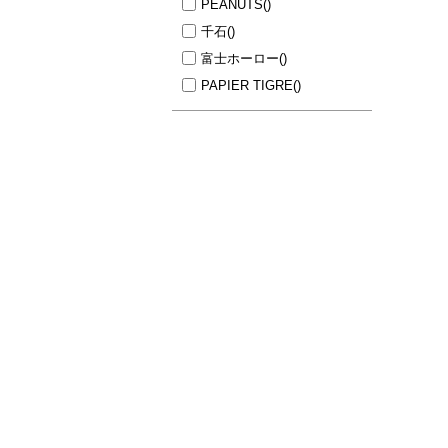
PEANUTS
()
千石
()
富士ホーロー
()
PAPIER TIGRE
()