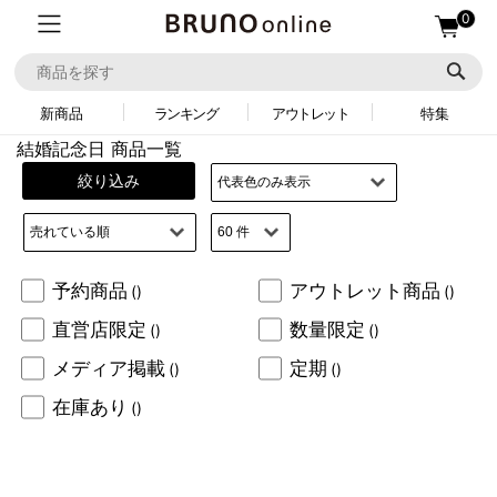
0
新商品
ランキング
アウトレット
特集
結婚記念日 商品一覧
絞り込み
予約商品
アウトレット商品
()
()
直営店限定
数量限定
()
()
メディア掲載
定期
()
()
在庫あり
()