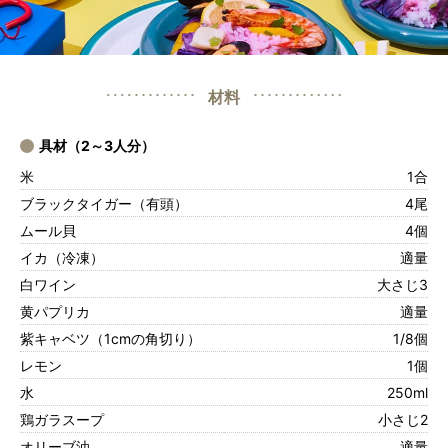
材料
具材（2～3人分）
米
1合
ブラックタイガー（有頭）
4尾
ムール貝
4個
イカ（冷凍）
適量
白ワイン
大さじ3
黄パプリカ
適量
紫キャベツ（1cmの角切り）
1/8個
レモン
1個
水
250ml
鶏ガラスープ
小さじ2
オリーブ油
適量