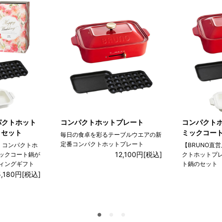
パクトホット
コンパクトホットプレート
コンパクトホ
トセット
ミックコー
毎日の食卓を彩るテーブルウエアの新
定番コンパクトホットプレート
】コンパクトホ
【BRUNO直
12,100円
[税込]
ックコート鍋が
クトホットプ
ィングギフト
ト鍋のセット
5,180円
[税込]
●
●
●