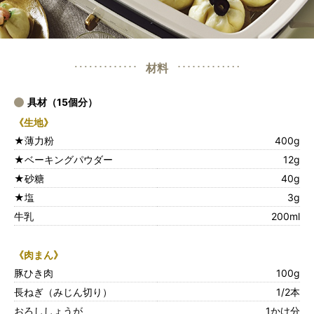
材料
具材（15個分）
《生地》
★薄力粉
400g
★ベーキングパウダー
12g
★砂糖
40g
★塩
3g
牛乳
200ml
《肉まん》
豚ひき肉
100g
長ねぎ（みじん切り）
1/2本
おろししょうが
1かけ分