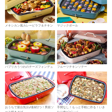
メキシカン風カレーピラフ＆チキン
マジックボール
フルーツチキンソテー
パプリカうつわのチーズフォンデュ
おうちで屋台気分♪食材2つ！男前ソ
手間なし！もっと手軽に作る！いき
ース焼きそば
なり肉ビビンバ