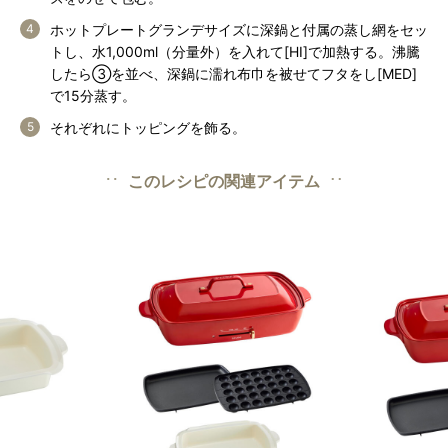
ホットプレートグランデサイズに深鍋と付属の蒸し網をセッ
トし、水1,000ml（分量外）を入れて[HI]で加熱する。沸騰
したら③を並べ、深鍋に濡れ布巾を被せてフタをし[MED]
で15分蒸す。
それぞれにトッピングを飾る。
このレシピの関連アイテム