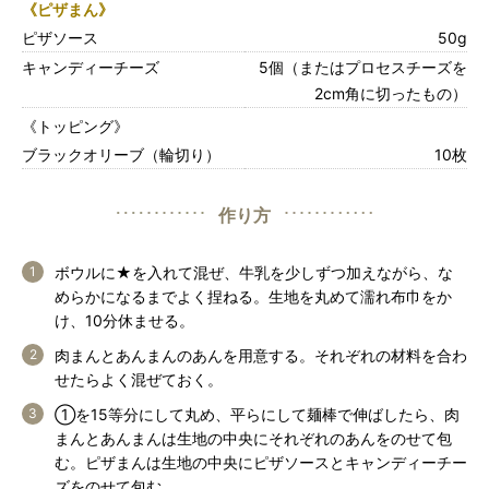
《ピザまん》
ピザソース
50g
キャンディーチーズ
5個（またはプロセスチーズを
2cm角に切ったもの）
《トッピング》
ブラックオリーブ（輪切り）
10枚
作り方
ボウルに★を入れて混ぜ、牛乳を少しずつ加えながら、な
めらかになるまでよく捏ねる。生地を丸めて濡れ布巾をか
け、10分休ませる。
肉まんとあんまんのあんを用意する。それぞれの材料を合わ
せたらよく混ぜておく。
①を15等分にして丸め、平らにして麺棒で伸ばしたら、肉
まんとあんまんは生地の中央にそれぞれのあんをのせて包
む。ピザまんは生地の中央にピザソースとキャンディーチー
ズをのせて包む。