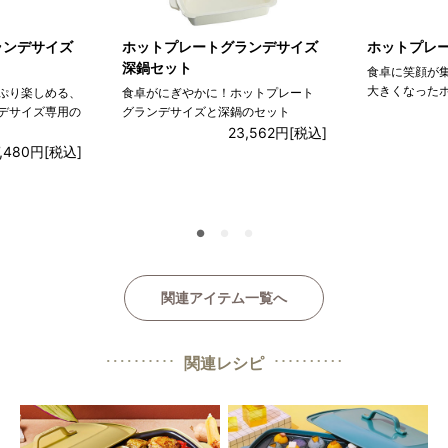
ランデサイズ
ホットプレートグランデサイズ
ホットプレー
深鍋セット
食卓に笑顔が集
大きくなったホ
ぷり楽しめる、
食卓がにぎやかに！ホットプレート
デサイズ専用の
グランデサイズと深鍋のセット
23,562円
[税込]
7,480円
[税込]
●
●
●
関連アイテム一覧へ
関連レシピ