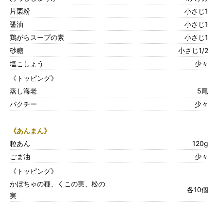
片栗粉
小さじ1
醤油
小さじ1
鶏がらスープの素
小さじ1
砂糖
小さじ1/2
塩こしょう
少々
《トッピング》
蒸し海老
5尾
パクチー
少々
《あんまん》
粒あん
120g
ごま油
少々
《トッピング》
かぼちゃの種、くこの実、松の
各10個
実