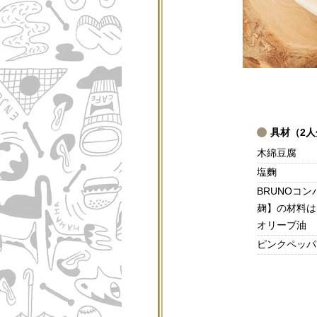
具材（2人
木綿豆腐
塩麴
BRUNOコ
麹】の材料は
オリーブ油
ピンクペッパ