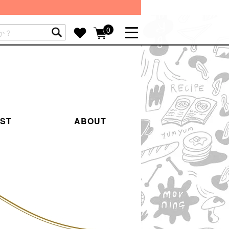
ートには商品が入っていません。
0
詳しく見る
GIFT FEATURE
re
結婚祝い
出産祝い
IST
ABOUT
新築・引越し祝い
転職・送別祝い
母の日ギフト
re
おまとめ割引
more
SUPPORT