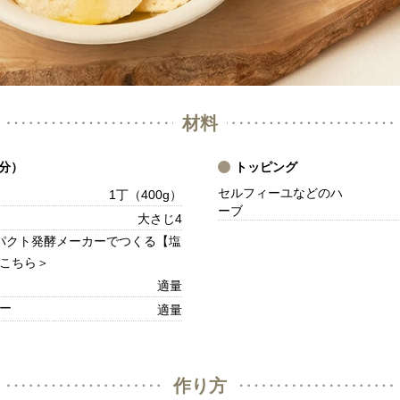
材料
分）
トッピング
セルフィーユなどのハ
1丁（400g）
ーブ
大さじ4
ンパクト発酵メーカーでつくる【塩
こちら＞
適量
ー
適量
作り方