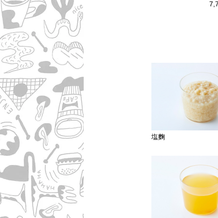
7,
塩麴