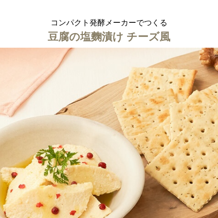
アロマ
コンパクト発酵メーカーでつくる
ション・トラベル
more
ベビー・キッズアイテム
mo
豆腐の塩麴漬け チーズ風
ベル小物
おもちゃ・トイ
ッション雑貨
ファッション
グ
その他ベビー・キッズアイテム