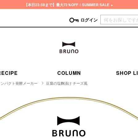
【本日23:59まで】最大73％OFF！SUMMER SALE
現在カ
ログイン
GORY
ン
more
インテリア
mo
チン家電
時計
ログイン
RECIPE
COLUMN
SHOP L
生活家電
パスワードをお忘れの方はこちら＞
チンツール
家具・収納
コンパクト発酵メーカー
豆腐の塩麴漬け チーズ風
新規会員登録
チンファブリック
ファブリック
ックアイテム
more
ビューティー
mo
チボックス・弁当箱
スキンケア・フェイスケア
チバッグ・クーラートート
ヘアケア
ハンドケア
他ピクニックアイテム
ボディケア