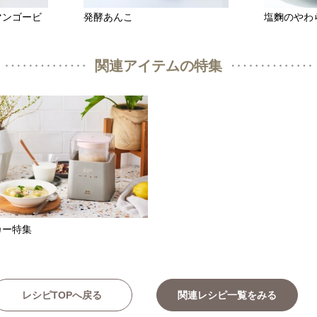
マンゴービ
発酵あんこ
塩麴のやわ
関連アイテムの特集
カー特集
レシピTOPへ戻る
関連レシピ一覧をみる