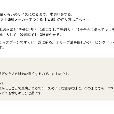
/2量くらいのサイズになるまで、水切りをする。
ンパクト発酵メーカーでつくる【塩麹】の作り方はこちら＞
木綿豆腐を4等分に切り、1個に対して塩麹大さじ1を全面に塗ってキッ
器に入れて、冷蔵庫で1～3日寝かせる。
たらスプーンですくい、器に盛る。オリーブ油を回しかけ、ピンクペッ
す。
3日置いた方が味わい深くなるのでおすすめです。
ト》
寝かせることで豆腐がまるでチーズのような濃厚な味に。そのままでも、パス
シピでも愉しめるひと品です。