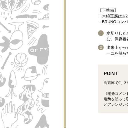
【下準備】
・木綿豆腐は1
・
BRUNOコ
水切りした
む。保存容
出来上がっ
ーユを散ら
POINT
冷蔵庫で2、
《開発コメン
塩麴を塗って
どアレンジレ