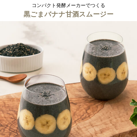
コンパクト発酵メーカーでつくる
ション・トラベル
more
ベビー・キッズアイテム
mo
黒ごまバナナ甘酒スムージー
ベル小物
おもちゃ・トイ
ッション雑貨
ファッション
グ
その他ベビー・キッズアイテム