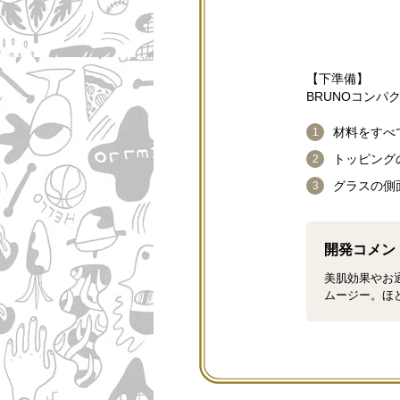
【下準備】
BRUNOコン
材料をすべ
トッピング
グラスの側
開発コメン
美肌効果やお
ムージー。ほ