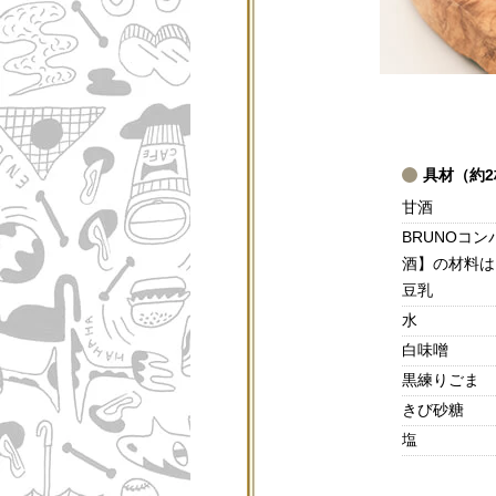
具材（約
甘酒
BRUNOコ
酒】の材料は
豆乳
水
白味噌
黒練りごま
きび砂糖
塩