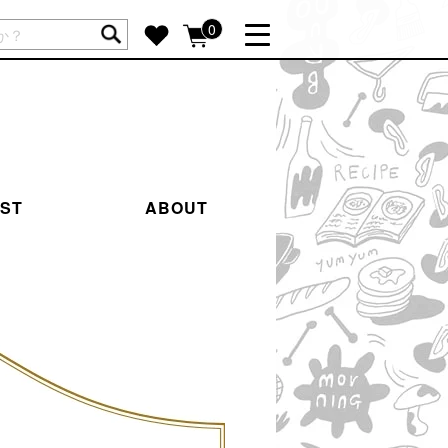
ートには商品が入っていません。
0
詳しく見る
GIFT FEATURE
re
結婚祝い
出産祝い
IST
ABOUT
新築・引越し祝い
転職・送別祝い
母の日ギフト
re
おまとめ割引
more
SUPPORT