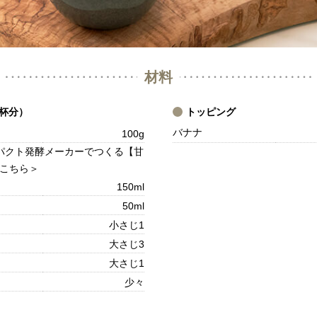
材料
2杯分）
トッピング
バナナ
100g
ンパクト発酵メーカーでつくる【甘
こちら＞
150ml
50ml
小さじ1
大さじ3
大さじ1
少々