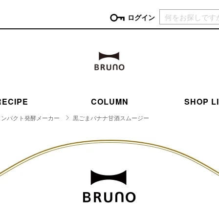
現在カ
ログイン
GORY
ン
more
インテリア
mo
チン家電
時計
ログイン
RECIPE
COLUMN
SHOP L
生活家電
パスワードをお忘れの方はこちら＞
チンツール
家具・収納
コンパクト発酵メーカー
黒ごまバナナ甘酒スムージー
新規会員登録
チンファブリック
ファブリック
ックアイテム
more
ビューティー
mo
チボックス・弁当箱
スキンケア・フェイスケア
チバッグ・クーラートート
ヘアケア
ハンドケア
他ピクニックアイテム
ボディケア
アロマ