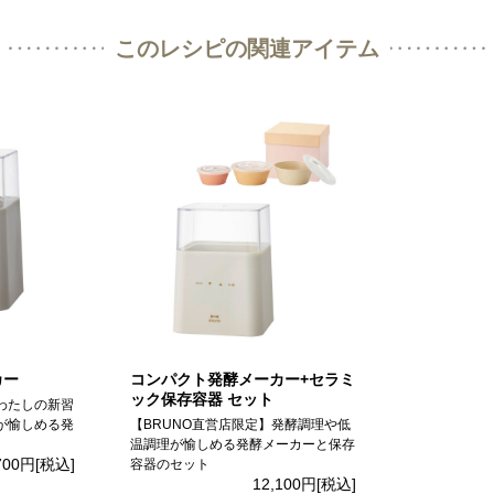
このレシピの関連アイテム
カー
コンパクト発酵メーカー+セラミ
ック保存容器 セット
わたしの新習
が愉しめる発
【BRUNO直営店限定】発酵調理や低
温調理が愉しめる発酵メーカーと保存
700円
[税込]
容器のセット
12,100円
[税込]