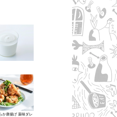
らか唐揚げ 薬味ダレ