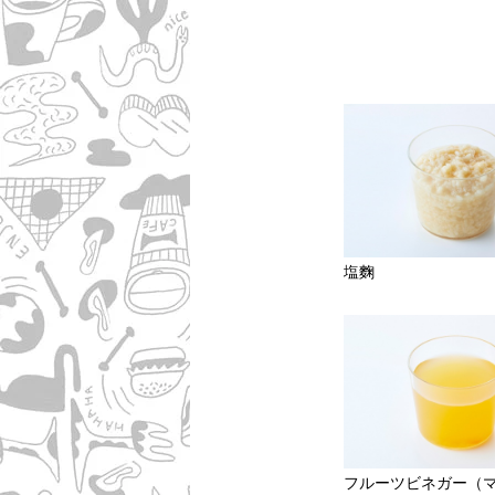
塩麴
フルーツビネガー（