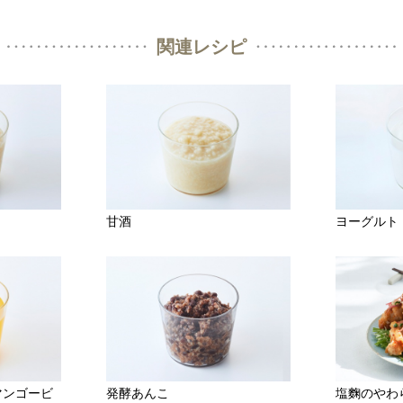
関連レシピ
甘酒
ヨーグルト
マンゴービ
発酵あんこ
塩麴のやわ