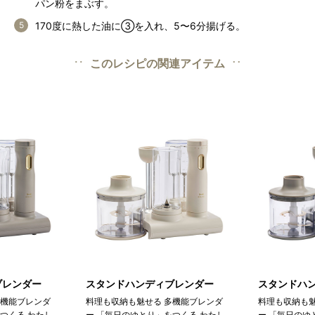
パン粉をまぶす。
170度に熱した油に③を入れ、5〜6分揚げる。
このレシピの関連アイテム
ブレンダー
スタンドハンディブレンダー
スタンドハ
多機能ブレンダ
料理も収納も魅せる 多機能ブレンダ
料理も収納も魅
つくる わたし
ー 「毎日のゆとり」をつくる わたし
ー 「毎日のゆ