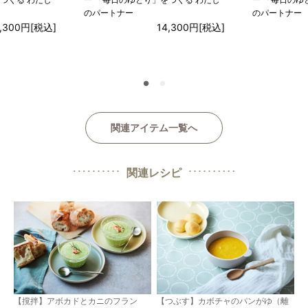
のパートナー
のパートナー
4,300円
[税込]
14,300円
[税込]
●
●
関連アイテム一覧へ
関連レシピ
【撹拌】アボカドとカニのフラン
【つぶす】カボチャのパンがゆ（離