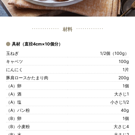
材料
具材（直径4cm×10個分）
玉ねぎ
1/2個（100g）
キャベツ
100g
にんにく
1片
豚肩ロースかたまり肉
200g
（A）卵
1個
（A）酒
大さじ1
（A）塩
小さじ1/2
（A）パン粉
40g
（B）卵
1個
（B）小麦粉
大さじ4
（B）水
大さじ2