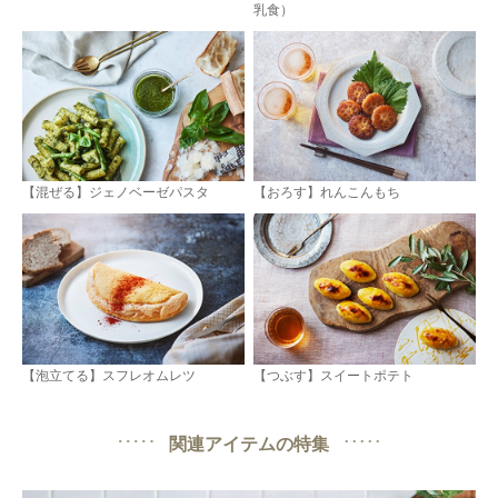
乳食）
【混ぜる】ジェノベーゼパスタ
【おろす】れんこんもち
【泡立てる】スフレオムレツ
【つぶす】スイートポテト
関連アイテムの特集