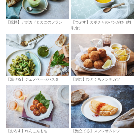
【撹拌】アボカドとカニのフラン
【つぶす】カボチャのパンがゆ（離
乳食）
【混ぜる】ジェノベーゼパスタ
【刻む】ひとくちメンチカツ
【おろす】れんこんもち
【泡立てる】スフレオムレツ