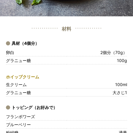
材料
具材（4個分）
卵白
2個分（70g）
グラニュー糖
100g
ホイップクリーム
生クリーム
100ml
グラニュー糖
大さじ1
トッピング（お好みで）
フランボワーズ
ブルーベリー
粉砂糖
適量