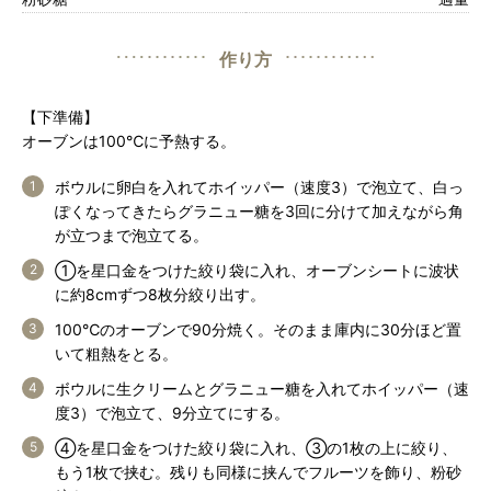
作り方
【下準備】
オーブンは100℃に予熱する。
ボウルに卵白を入れてホイッパー（速度3）で泡立て、白っ
ぽくなってきたらグラニュー糖を3回に分けて加えながら角
が立つまで泡立てる。
①を星口金をつけた絞り袋に入れ、オーブンシートに波状
に約8cmずつ8枚分絞り出す。
100℃のオーブンで90分焼く。そのまま庫内に30分ほど置
いて粗熱をとる。
ボウルに生クリームとグラニュー糖を入れてホイッパー（速
度3）で泡立て、9分立てにする。
④を星口金をつけた絞り袋に入れ、③の1枚の上に絞り、
もう1枚で挟む。残りも同様に挟んでフルーツを飾り、粉砂