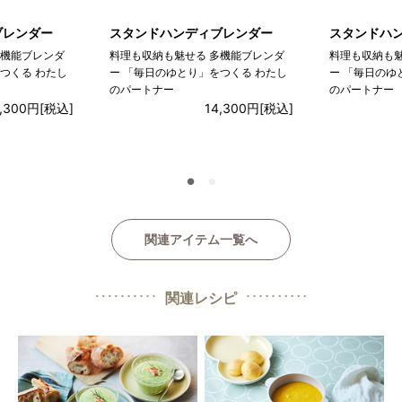
ブレンダー
スタンドハンディブレンダー
スタンドハ
多機能ブレンダ
料理も収納も魅せる 多機能ブレンダ
料理も収納も魅
つくる わたし
ー 「毎日のゆとり」をつくる わたし
ー 「毎日のゆ
のパートナー
のパートナー
4,300円
[税込]
14,300円
[税込]
●
●
関連アイテム一覧へ
関連レシピ