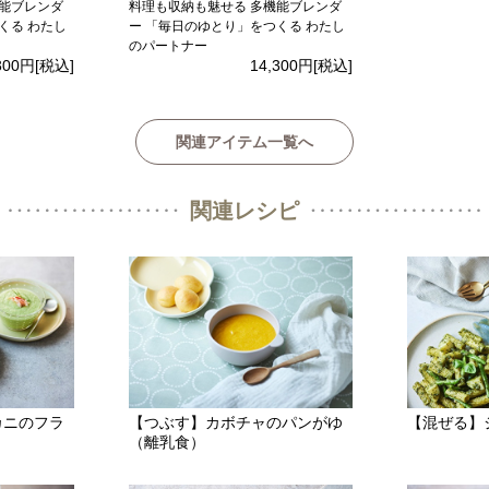
機能ブレンダ
料理も収納も魅せる 多機能ブレンダ
くる わたし
ー 「毎日のゆとり」をつくる わたし
のパートナー
300円
[税込]
14,300円
[税込]
関連アイテム一覧へ
関連レシピ
カニのフラ
【つぶす】カボチャのパンがゆ
【混ぜる】
（離乳食）