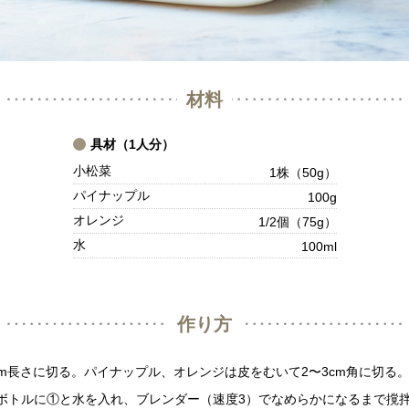
材料
具材（1人分）
小松菜
1株（50g）
パイナップル
100g
オレンジ
1/2個（75g）
水
100ml
作り方
cm長さに切る。パイナップル、オレンジは皮をむいて2〜3cm角に切る
ボトルに①と水を入れ、ブレンダー（速度3）でなめらかになるまで撹