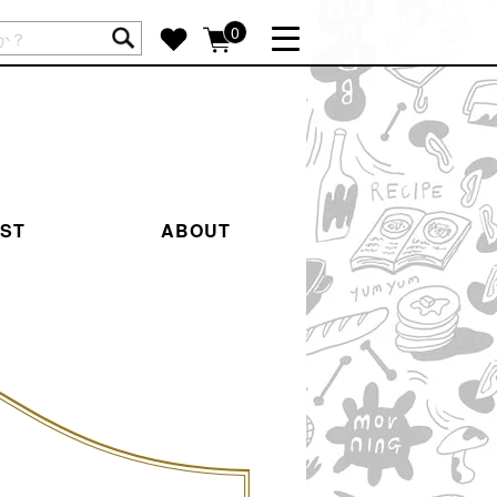
ートには商品が入っていません。
0
詳しく見る
GIFT FEATURE
re
結婚祝い
出産祝い
IST
ABOUT
新築・引越し祝い
転職・送別祝い
母の日ギフト
re
おまとめ割引
more
SUPPORT