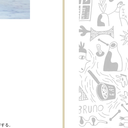
。
拌する。