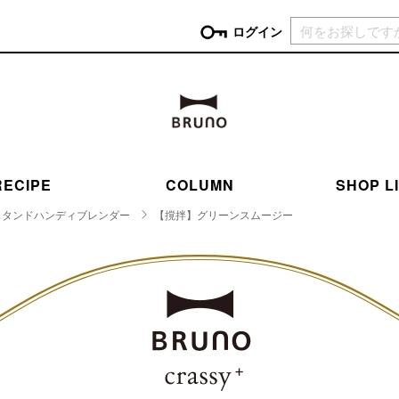
現在カ
ログイン
GORY
ン
more
インテリア
mo
チン家電
時計
ログイン
RECIPE
COLUMN
SHOP L
生活家電
パスワードをお忘れの方はこちら＞
チンツール
家具・収納
スタンドハンディブレンダー
【撹拌】グリーンスムージー
新規会員登録
チンファブリック
ファブリック
ックアイテム
more
ビューティー
mo
チボックス・弁当箱
スキンケア・フェイスケア
チバッグ・クーラートート
ヘアケア
ハンドケア
他ピクニックアイテム
ボディケア
アロマ