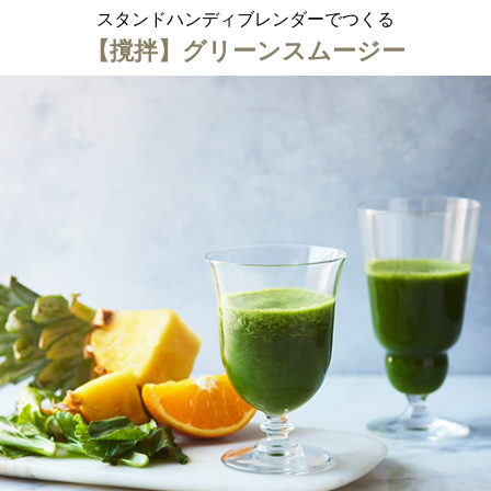
スタンドハンディブレンダーでつくる
ション・トラベル
more
ベビー・キッズアイテム
mo
【撹拌】グリーンスムージー
ベル小物
おもちゃ・トイ
ッション雑貨
ファッション
グ
その他ベビー・キッズアイテム