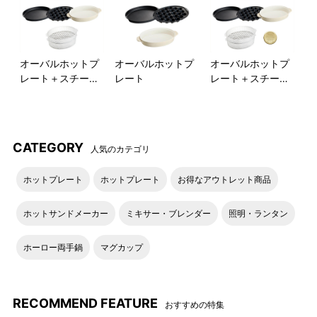
ート専用スチーマー。
上下2段式なので同時調理も可能になり、レシピの幅が広がりま
す。スタッキングができて収納もコンパクト。
オーバルホットプ
オーバルホットプ
オーバルホットプ
レート＋スチーマ
レート
レート＋スチーマ
ー セット
ー＋刻印ノブ セッ
ト
●「オーバルホットプレート」「オーバルホットプレートスチ
ーマー」単品は下記のページにてご案内しております。
CATEGORY
人気のカテゴリ
ホットプレート
ホットプレート
お得なアウトレット商品
オーバルホットプレート
オーバルホットプレート用スチ
ーマー
ホットサンドメーカー
ミキサー・ブレンダー
照明・ランタン
ホーロー両手鍋
マグカップ
RECOMMEND USE
おすすめの愉しみ方
RECOMMEND FEATURE
おすすめの特集