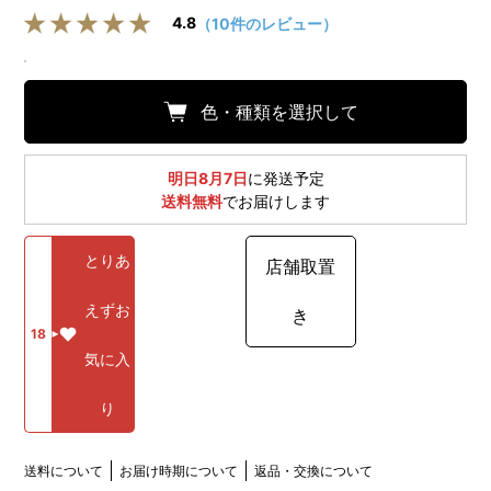
4.8
（10件のレビュー）
色・種類を選択して
明日8月7日
に発送予定
送料無料
でお届けします
とりあ
店舗取置
えずお
き
18
気に入
り
送料について
お届け時期について
返品・交換について