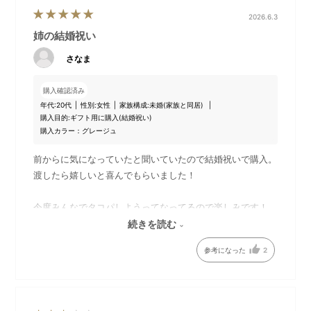
「オーバルホットプレート」本体には、平面、たこ焼き、深鍋
2026.6.3
と、3種類のプレートが標準でセットになっています。
姉の結婚祝い
付属のハンドルを使えば、プレートの取り替えも楽々。テーブ
ルで次々と調理できるので、ホストもゲストと一緒に愉しめま
さなま
す。
さらに、深鍋と組み合わせて蒸し料理を愉しめる「オーバルホ
購入確認済み
ットプレート用スチーマー」をセットにした、BRUNO直営サイ
年代:
20代
性別:
女性
家族構成:
未婚(家族と同居)
購入目的:
ギフト用に購入(結婚祝い)
ト限定のセットです。
購入カラー：グレージュ
前からに気になっていたと聞いていたので結婚祝いで購入。
渡したら嬉しいと喜んでもらいました！
DETAIL
商品詳細
今度みんなでタコパしようってなってるので楽しみです！
スチーマーも蒸すの、して見たかったって言われたので良か
続きを読む
ったです。
参考になった
2