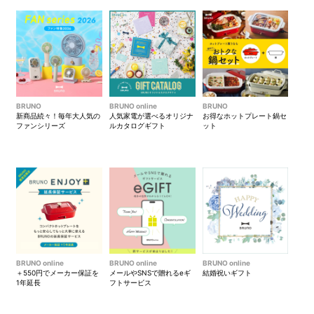
平面プレートで「ケフタ(ミー
たこ焼きプレートで「フリッ
トボールのトマト煮)」
ト」
深鍋で「トマトすき焼き」
BRUNO
BRUNO online
BRUNO
新商品続々！毎年大人気の
人気家電が選べるオリジナ
お得なホットプレート鍋セ
ファンシリーズ
ルカタログギフト
ット
BRUNO online
BRUNO online
BRUNO online
＋550円でメーカー保証を
メールやSNSで贈れるeギ
結婚祝いギフト
1年延長
フトサービス