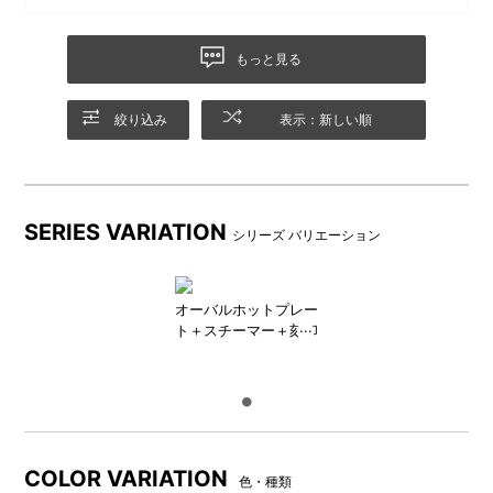
付けで洗っても落ちない気持ち悪い模様のシミが出来ていま
たこ焼きプレート
深鍋
した。水滴が付かないようにふきんを使った方が良さそうで
もっと見る
家族や友人、みんなで愉しめ
ホットプレート上に乗せて、
す。
るたこ焼きプレート。(24穴)
お鍋や煮込み料理が愉しめる
深鍋。
絞り込み
表示：新しい順
SERIES VARIATION
シリーズ バリエーション
オーバルホットプレー
ト＋スチーマー＋刻印
ノブ セット
蓋にはBRUNOのロゴ
温度調節も簡単！
蓋にはBRUNOのロゴがデザイ
ツマミをスライドするだけで
ンされています。
簡単にOFF～HIまでが切り替
COLOR VARIATION
色・種類