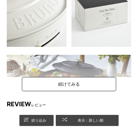
REVIEW
レビュー
絞り込み
表示：新しい順
「毎日にちょっとゆとりを、暮らしをもっとゆたかに。」をコ
ンセプトとする新シリーズ「BRUNO crassy+(ブルーノ クラッ
シィ)」の第1弾。