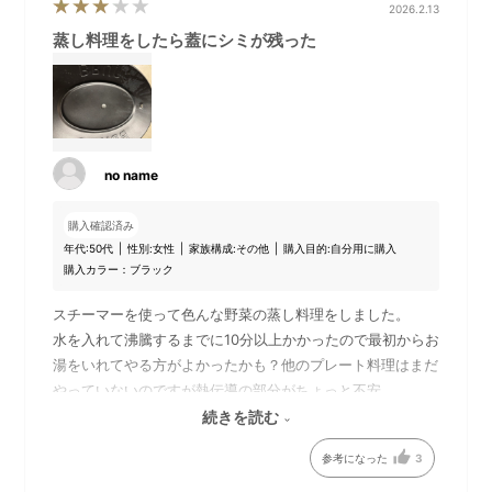
2026.2.13
蒸し料理をしたら蓋にシミが残った
本体セット内容
平面プレート
平面、たこ焼き、深鍋の3枚の
パエリアやビビンバなど、焼
プレートに、プレート取替え
き料理の幅が広がる平面プレ
no name
用ハンドル、シリコンマット
ート。
が付属しています。
購入確認済み
年代:
50代
性別:
女性
家族構成:
その他
購入目的:
自分用に購入
購入カラー：ブラック
スチーマーを使って色んな野菜の蒸し料理をしました。
水を入れて沸騰するまでに10分以上かかったので最初からお
湯をいれてやる方がよかったかも？他のプレート料理はまだ
やっていないのですが熱伝導の部分がちょっと不安。
2段あるので一度にたくさんの調理が出来るところは良かっ
続きを読む
たです。
参考になった
3
使っても汚れが目立たないであろうと黒を選んだのに、蓋の
裏側に蒸気の水滴が付いた状態で放置したせいなのか、後片