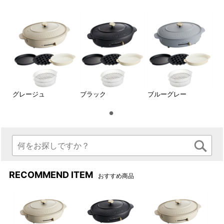
えられます。
グレージュ
ブラック
ブルーグレー
サイドの取っ手
お手入れも楽々
両サイドには本体を持ち運び
内部まで汚れが侵入しないの
やすい取っ手つきです。
で、お手入れは布で拭くだ
RECOMMEND ITEM
おすすめ商品
け。
1段でも2段でも使える！レシピ広がる専用スチーマーが付属し
ます。
深鍋と組み合わせて蒸し料理を愉しめる、オーバルホットプレ