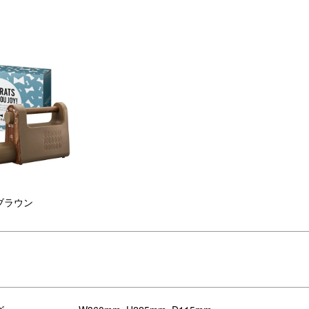
ブラウン
活躍するふとん乾燥機のギフトセット
まで温めてくれる「BRUNO マルチふとんドライヤー」のギフトセッ
れるだけで、季節や気候に合わせた心地よいおふとんの状態に仕上げま
セージ＆イラスト入りスリーブでラッピング