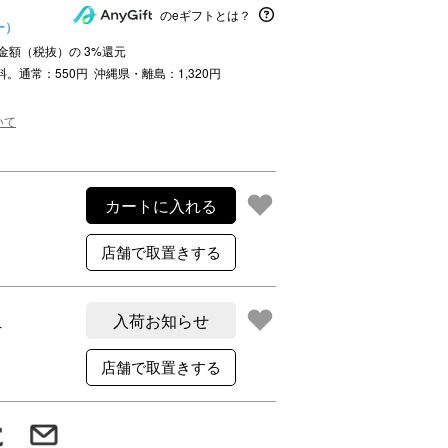
ご利用案内
のeギフトとは？
ー）
re
ギフトサービス
注文金額（税抜）の
3
%還元
よくある質問
料。通常：550円 沖縄県・離島：1,320円
お問い合わせ
いて
カートに入れる
入荷お知らせ
T