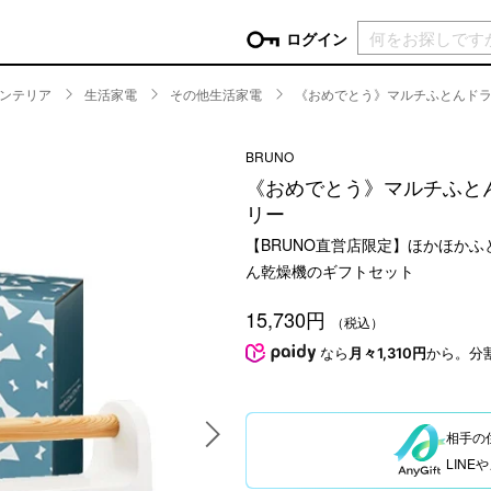
現在カ
ログイン
ンテリア
生活家電
その他生活家電
《おめでとう》マルチふとんドラ
GORY
BRUNO
ン
more
インテリア
mo
《おめでとう》マルチふとん
チン家電
時計
リー
ログイン
生活家電
【BRUNO直営店限定】ほかほか
パスワードをお忘れの方はこちら＞
チンツール
家具・収納
ん乾燥機のギフトセット
新規会員登録
チンファブリック
ファブリック
15,730円
（税込）
ックアイテム
more
ビューティー
mo
なら
月々1,310円
から。分
チボックス・弁当箱
スキンケア・フェイスケア
チバッグ・クーラートート
ヘアケア
ハンドケア
相手の
他ピクニックアイテム
ボディケア
LIN
アロマ