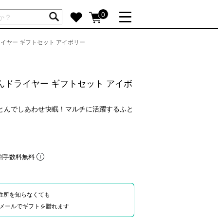
ートには商品が入っていません。
0
イヤー ギフトセット アイボリー
詳しく見る
GIFT FEATURE
re
結婚祝い
ドライヤー ギフトセット アイボ
出産祝い
新築・引越し祝い
ふとんでしあわせ快眠！マルチに活躍するふと
転職・送別祝い
母の日ギフト
re
おまとめ割引
割手数料無料
more
住所を知らなくても
SUPPORT
Eやメールでギフトを贈れます