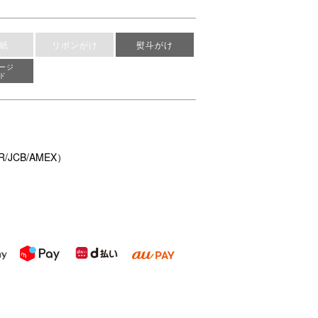
紙
リボンがけ
熨斗がけ
ージ
ド
/JCB/AMEX）