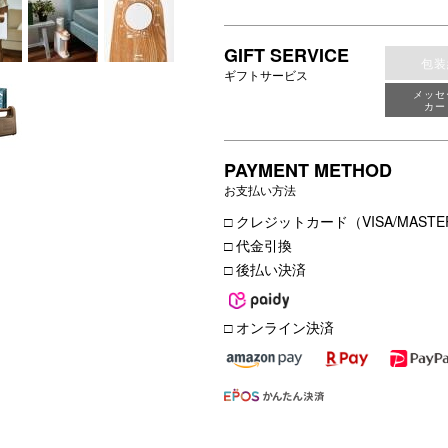
GIFT SERVICE
包装
ギフトサービス
メッセ
カー
PAYMENT METHOD
お支払い方法
□ クレジットカード（VISA/MASTER
□ 代金引換
□ 後払い決済
□ オンライン決済