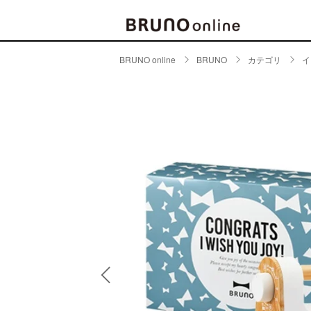
BRUNO online
BRUNO
カテゴリ
イ
BRAND
CATE
キッチ
BRUNO
キッ
MILESTO
食器
ブランド一覧
キッ
キッ
店舗一覧
ピクニ
CONTENTS
ラン
ラン
特集一覧
水筒
ランキング
その
コラム