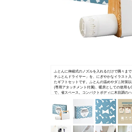
ニュース
ファッ
トラ
ファ
バッ
ふとんに伸縮式のノズルを入れるだけで隅々まで温
チふとんドライヤー」を、にぎやかなイラスト入
たギフトセットです。ふとんの温めやダニ対策以
(専用アタッチメント付属)、暖房としての使用も
で、省スペース。コンパクトボディに木目調のハ
染むデザインです。