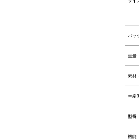
サイ
季節を問わず活躍するふとんドライヤーは
パッ
重量
素材
生産
型番
機能