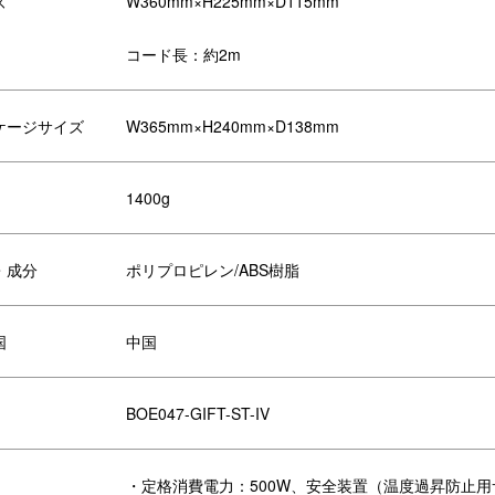
ズ
W360mm×H225mm×D115mm
、就職祝いや引越し祝いなど、新生活を始める方へのギフトにおすすめ
コード長：約2m
ケージサイズ
W365mm×H240mm×D138mm
1400g
・成分
ポリプロピレン/ABS樹脂
国
中国
BOE047-GIFT-ST-IV
・定格消費電力：500W、安全装置（温度過昇防止