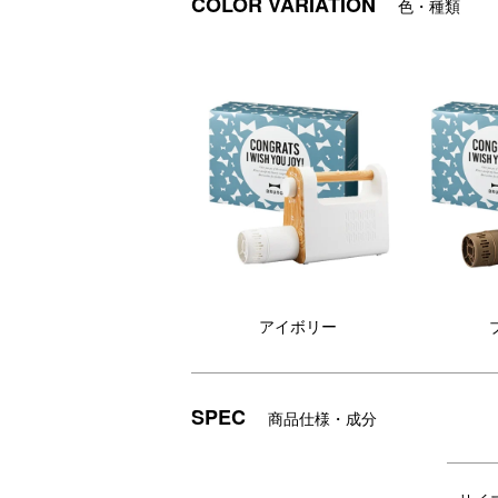
COLOR VARIATION
色・種類
アイボリー
ほかほかふとんでしあわせ快眠！マルチに
ふとんに伸縮式のノズルを入れるだけで隅々
SPEC
商品仕様・成分
マット不要、ふとんに伸縮式のノズルを入
「CONGRATS！(おめでとう)」のメッ