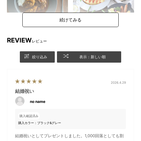
REVIEW
レビュー
カレースプーンは深皿スクー
サイズ違いの深皿スクープで
プと同じカラーで、統一感や
親子でお使いいただくのも
絞り込み
表示：新しい順
洗練された雰囲気を演出して
◎！
くれます。
2026.4.29
結婚祝い
no name
購入確認済み
購入カラー：ブラック&グレー
結婚祝いとしてプレゼントしました。1,000回落としても割