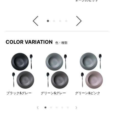
ス
キ
COLOR VARIATION
色・種類
フ
ブラック&グレー
グリーン&グレー
グリーン&ピンク
ホ
取側
お選
フト
ー計