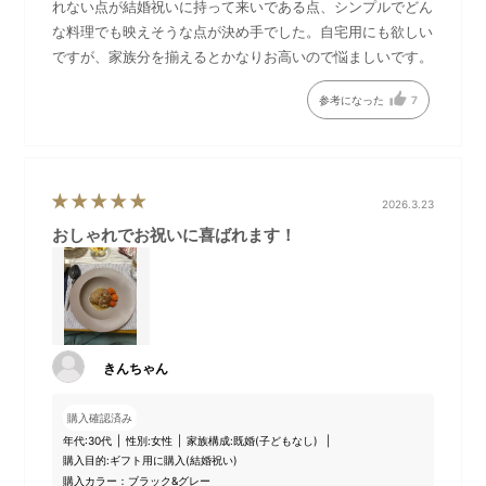
れない点が結婚祝いに持って来いである点、シンプルでどん
な料理でも映えそうな点が決め手でした。自宅用にも欲しい
自信をもってお届けできる耐
2025年1月より順次裏面形状
ですが、家族分を揃えるとかなりお高いので悩ましいです。
久性だから、「生涯破損保
をアップデートしておりま
証」をお付けします。
す。
参考になった
7
2026.3.23
おしゃれでお祝いに喜ばれます！
きんちゃん
2025年5月以降、裏面刻印方
購入確認済み
法をレーザー刻印から金型刻
年代:
30代
性別:
女性
家族構成:
既婚(子どもなし)
印に変更するに伴い、刻印位
購入目的:
ギフト用に購入(結婚祝い)
置を変更いたします。裏面の
購入カラー：ブラック&グレー