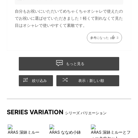
刻印位置を順次変更するのに
伴い、一時新旧在庫が混在す
自分もお祝いにいただいてめちゃくちゃオシャレで使えたの
る可能性がございます。ご了
でお祝いに選ばせていただきました！軽くて割れなくて見た
承ください。
目はオシャレで使いやすくて素敵です。
■生涯割れない保証
参考になった
3
割れ・欠けの心配がない、非常に丈夫な素材です。
また、お気に入りのカトラリーとお使いいただいても傷がつき
にくいです。
もっと見る
万が一割れ欠けが起こった場合、ARASにお送りいただければ無
償で新しいものと交換致します。
※送料はご負担となります。※ARASが続く限りの提供となりま
絞り込み
表示：新しい順
す。交換をご希望の際は、添付の保証書を確認の上お手続きく
ださい。
SERIES VARIATION
シリーズ バリエーション
ブギ
ARAS 深鉢ミルー
ARAS ななめ小鉢
ARAS 深鉢ミルーとフ
A
ォークのセット