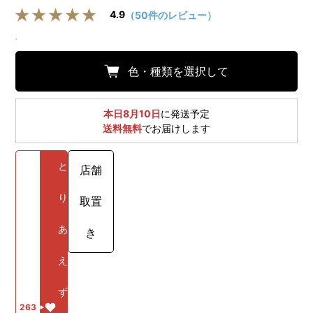
4.9
（50件のレビュー）
色・種類を選択して
本日8月10日
に発送予定
送料無料
でお届けします
と
店舗
り
取置
あ
き
え
ず
263