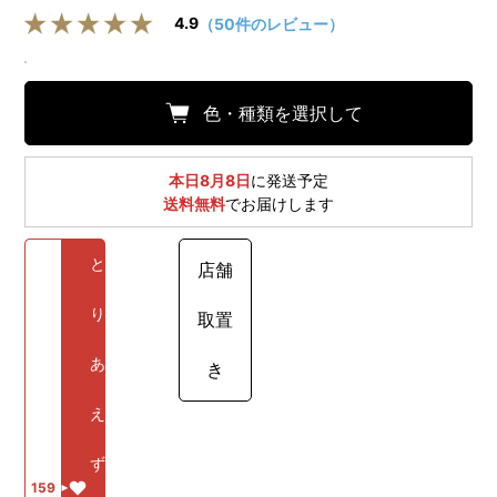
4.9
（50件のレビュー）
色・種類を選択して
本日8月8日
に発送予定
送料無料
でお届けします
と
店舗
り
取置
あ
き
え
ず
159