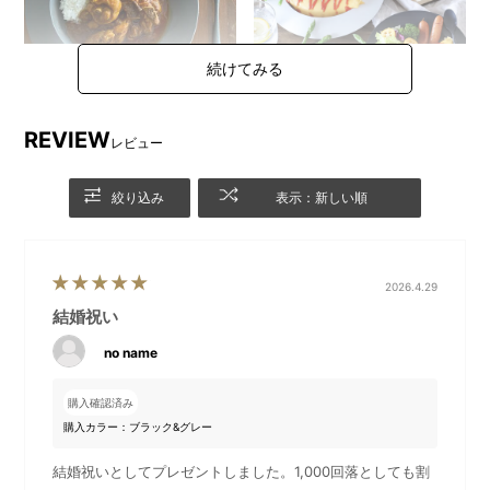
REVIEW
レビュー
カレースプーンは深皿スクー
サイズ違いの深皿スクープで
プと同じカラーで、統一感や
親子でお使いいただくのも
絞り込み
表示：新しい順
洗練された雰囲気を演出して
◎！
くれます。
2026.4.29
結婚祝い
no name
購入確認済み
購入カラー：ブラック&グレー
結婚祝いとしてプレゼントしました。1,000回落としても割