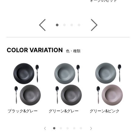
ス
キ
COLOR VARIATION
色・種類
フ
ブラック&グレー
グリーン&グレー
グリーン&ピンク
ホ
取側
お選
フト
ー計