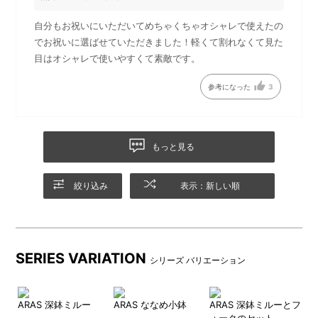
刻印位置を順次変更するのに
伴い、一時新旧在庫が混在す
自分もお祝いにいただいてめちゃくちゃオシャレで使えたの
る可能性がございます。ご了
でお祝いに選ばせていただきました！軽くて割れなくて見た
承ください。
目はオシャレで使いやすくて素敵です。
■生涯割れない保証
参考になった
3
割れ・欠けの心配がない、非常に丈夫な素材です。
また、お気に入りのカトラリーとお使いいただいても傷がつき
にくいです。
もっと見る
万が一割れ欠けが起こった場合、ARASにお送りいただければ無
償で新しいものと交換致します。
※送料はご負担となります。※ARASが続く限りの提供となりま
絞り込み
表示：新しい順
す。交換をご希望の際は、添付の保証書を確認の上お手続きく
ださい。
SERIES VARIATION
シリーズ バリエーション
ブギ
ARAS 深鉢ミルー
ARAS ななめ小鉢
ARAS 深鉢ミルーとフ
A
ォークのセット