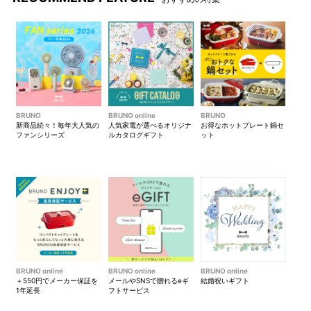
BRUNO
BRUNO online
BRUNO
新商品続々！毎年大人気の
人気家電が選べるオリジナ
お得なホットプレート鍋セ
ファンシリーズ
ルカタログギフト
ット
BRUNO online
BRUNO online
BRUNO online
＋550円でメーカー保証を
メールやSNSで贈れるeギ
結婚祝いギフト
1年延長
フトサービス