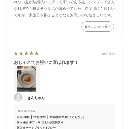
れない点が結婚祝いに持って来いである点、シンプルでどん
な料理でも映えそうな点が決め手でした。自宅用にも欲しい
自信をもってお届けできる耐
2025年1月より順次裏面形状
ですが、家族分を揃えるとかなりお高いので悩ましいです。
久性だから、「生涯破損保
をアップデートしておりま
証」をお付けします。
す。
参考になった
7
2026.3.23
おしゃれでお祝いに喜ばれます！
きんちゃん
2025年5月以降、裏面刻印方
購入確認済み
法をレーザー刻印から金型刻
年代:
30代
性別:
女性
家族構成:
既婚(子どもなし)
印に変更するに伴い、刻印位
購入目的:
ギフト用に購入(結婚祝い)
置を変更いたします。裏面の
購入カラー：ブラック&グレー