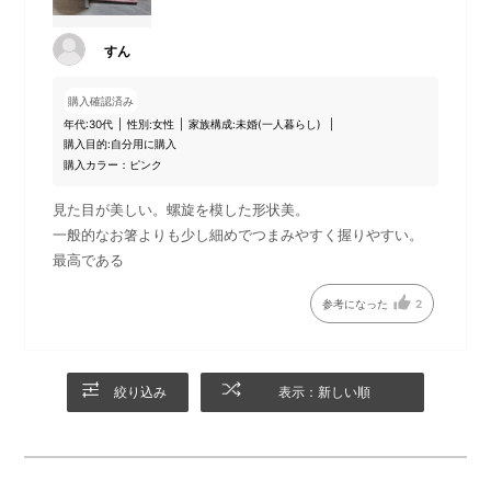
すん
購入確認済み
年代:
30代
性別:
女性
家族構成:
未婚(一人暮らし)
購入目的:
自分用に購入
購入カラー：ピンク
見た目が美しい。螺旋を模した形状美。
一般的なお箸よりも少し細めでつまみやすく握りやすい。
最高である
参考になった
2
絞り込み
表示：新しい順