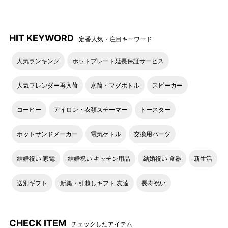
HIT KEYWORD
定番人気・注目キーワード
人気ランキング
ホットプレート延長保証サービス
人気ブレンダー再入荷
水筒・マグボトル
スピーカー
コーヒー
アイロン・衣類スチーマー
トースター
ホットサンドメーカー
電気ケトル
交換用パーツ
結婚祝い 家電
結婚祝い キッチン用品
結婚祝い 食器
新生活
送別ギフト
新築・引越しギフト 友達
長寿祝い
CHECK ITEM
チェックしたアイテム