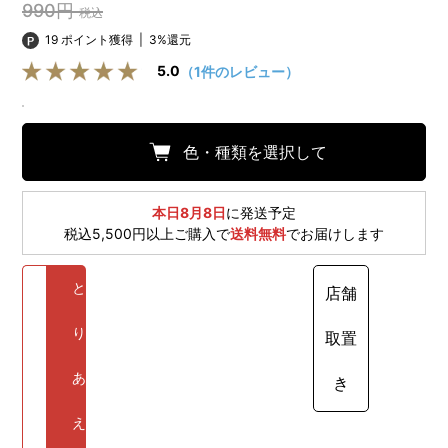
990円
税込
19 ポイント獲得
|
3%還元
5.0
（1件のレビュー）
色・種類を選択して
本日8月8日
に発送予定
税込5,500円以上ご購入で
送料無料
でお届けします
と
店舗
り
取置
あ
き
え