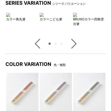
SERIES VARIATION
シリーズ バリエーション
カラー角丸箸
カラーこども箸
BRUNOカラー四角塗
B
分箸
COLOR VARIATION
色・種類