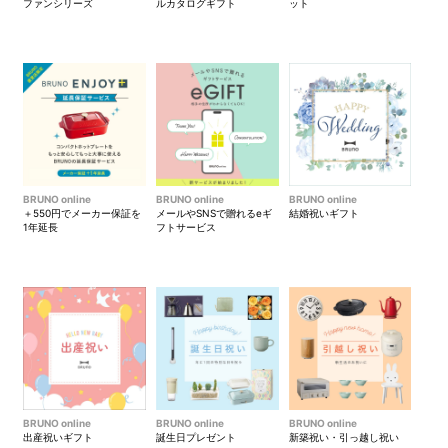
ファンシリーズ
ルカタログギフト
ット
BRUNO online
BRUNO online
BRUNO online
＋550円でメーカー保証を
メールやSNSで贈れるeギ
結婚祝いギフト
1年延長
フトサービス
BRUNO online
BRUNO online
BRUNO online
出産祝いギフト
誕生日プレゼント
新築祝い・引っ越し祝い