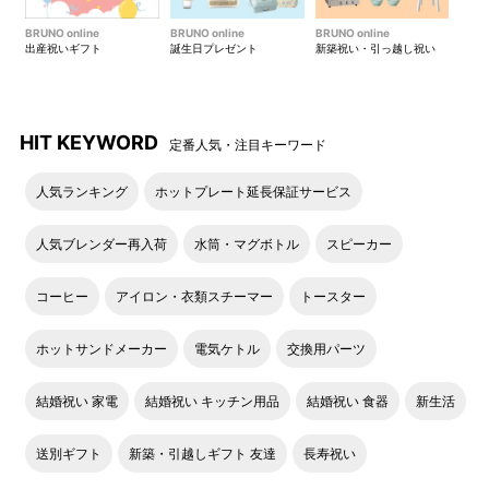
BRUNO online
BRUNO online
BRUNO online
出産祝いギフト
誕生日プレゼント
新築祝い・引っ越し祝い
HIT KEYWORD
定番人気・注目キーワード
人気ランキング
ホットプレート延長保証サービス
人気ブレンダー再入荷
水筒・マグボトル
スピーカー
コーヒー
アイロン・衣類スチーマー
トースター
ホットサンドメーカー
電気ケトル
交換用パーツ
結婚祝い 家電
結婚祝い キッチン用品
結婚祝い 食器
新生活
送別ギフト
新築・引越しギフト 友達
長寿祝い