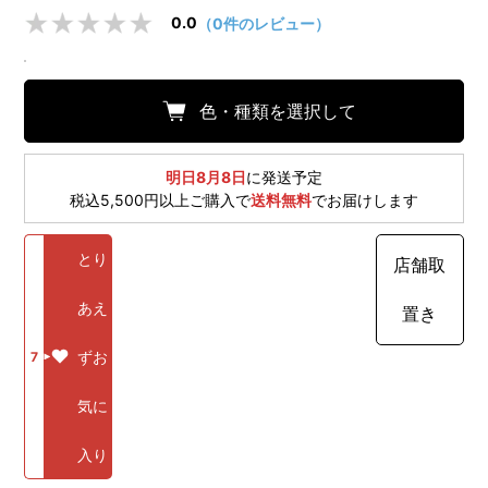
0.0
（0件のレビュー）
色・種類を選択して
明日8月8日
に発送予定
税込5,500円以上ご購入で
送料無料
でお届けします
とり
店舗取
あえ
置き
ずお
7
気に
入り