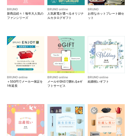
BRUNO
BRUNO online
BRUNO
新商品続々！毎年大人気の
人気家電が選べるオリジナ
お得なホットプレート鍋セ
ファンシリーズ
ルカタログギフト
ット
BRUNO online
BRUNO online
BRUNO online
＋550円でメーカー保証を
メールやSNSで贈れるeギ
結婚祝いギフト
1年延長
フトサービス