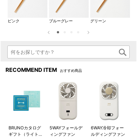
ピンク
ブルーグレー
グリーン
グ
箸先を先角加工してあるの
で、小さなものでも掴みやす
くなっています。
■ニュアンスカラー4色のカラーバリエーション
RECOMMEND ITEM
おすすめ商品
BRUNOカタログ
5WAYフォールデ
6WAY冷却フォー
ギフト（ライトブ
ィングファン
ルディングファン