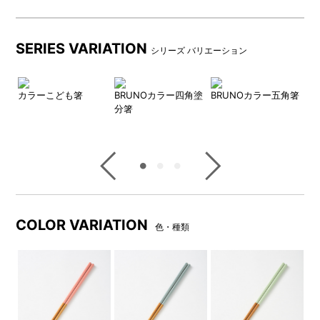
SERIES VARIATION
シリーズ バリエーション
カラーこども箸
BRUNOカラー四角塗
BRUNOカラー五角箸
カ
分箸
BRUNOのロゴ入りのシンプル
30cmの長さがあるので盛り付
なパッケージに入っていま
け等だけではなく揚げ物や炒
す。
めものなどの調理にも大活躍
です。
COLOR VARIATION
色・種類