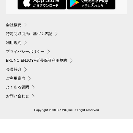
会社概要
特定商取引法に基づく表記
利用規約
オリジナルノートの組み合わせは、一千万通り以上
プライバシーポリシー
ミシン製本でオリジナルノートを作ってみませんか。ミシン製
BRUNO ENJOY+延長保証利用規約
本とは、紙を糸縫いする製本技術。開きやすく耐久性に優れて
います。針金を使用しない安全性から、教科書・絵本・ノート
会員特典
などに採用されています。
ご利用案内
よくある質問
お問い合わせ
DETAIL
商品詳細
Copyright 2018 BRUNO,Inc. All right reserved
クラフト感のあるパッケージ
パッケージの中身
ものづくりをイメージさせ
パッケージの中には、体験の