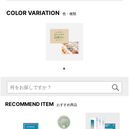
体験ギフトは本来かたちのないものですが、ものづくりの体験
ギフトは受け取った方の体験を通じてかたちにも残ります。作
COLOR VARIATION
色・種類
り上げたものにかけがえのないストーリーが生まれる、そんな
体験ギフトです。
テクノロジーの進化に触れる
RECOMMEND ITEM
おすすめ商品
ものづくり体験の中には、レーザーカッターや3Dプリンターな
どデジタル工作機械を使用した体験もあります。このギフトを
きっかけに少し前では工業用でしか使われていなかったような
機械に触れるのも良いかもしれません。