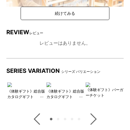
ものと向き合い、自分と対話する時間
REVIEW
レビュー
ものづくり体験では、実際に手足を動かしながら今まで気がつ
レビューはありません。
かなかった自分のクセや美意識を発見できるかもしれません。
ものと向き合うことで自分を知るきっかけになるでしょう。
SERIES VARIATION
シリーズ バリエーション
OD
《体験ギフト》バーガ
《
《体験ギフト》総合版
《体験ギフト》総合版
ーチケット
チ
カタログギフト
カタログギフト
(BLUE)
(GREEN)
このギフトが体験を通じてかたちになる