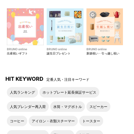
BRUNO online
BRUNO online
BRUNO online
出産祝いギフト
誕生日プレゼント
新築祝い・引っ越し祝い
季節のドライフラワーで作るあなただけの世界
オーナーこだわりのドライフラワーと数々のアンティーク家具
HIT KEYWORD
定番人気・注目キーワード
に囲まれた、まるでおとぎの国のような店内で、スワッグを作
るコースです。スワッグとはドイツ語で「壁飾り」という意味
人気ランキング
ホットプレート延長保証サービス
の、花束を逆さにしたような壁飾りのことを指します。初めて
の方でもスタッフに相談しながら作れるので安心です。
人気ブレンダー再入荷
水筒・マグボトル
スピーカー
コーヒー
アイロン・衣類スチーマー
トースター