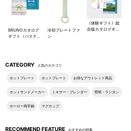
《体験ギフト》総
合版カタログギフ
BRUNOカタログ
冷却プレートファ
ト (BLUE)
ギフト（パステル
ン
ラベンダー）＋水
引ラッピング CO
NGRATS
CATEGORY
人気のカテゴリ
地域ならではの体験や自宅でできる体験グッズも
ホットプレート
ホットプレート
お得なアウトレット商品
東京・大阪周辺にお住まいの方を中心に北海道から九州まで幅
広い地域で利用が可能です。中にはその地域ならではの体験や
ホットサンドメーカー
ミキサー・ブレンダー
照明・ランタン
全国のご自宅で受け取れるものづくり体験グッズも収録してい
ます。
ホーロー両手鍋
マグカップ
■コースの例
RECOMMEND FEATURE
おすすめの特集