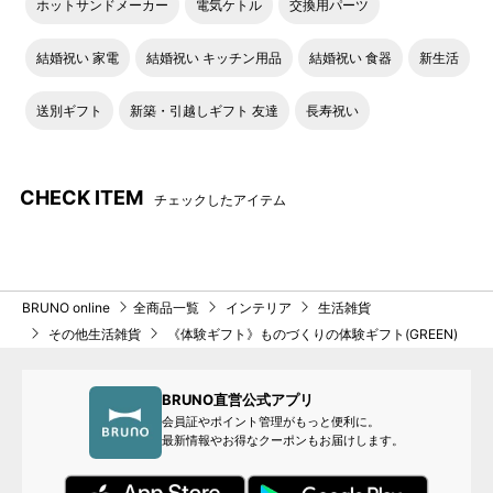
ホットサンドメーカー
電気ケトル
交換用パーツ
結婚祝い 家電
結婚祝い キッチン用品
結婚祝い 食器
新生活
送別ギフト
新築・引越しギフト 友達
長寿祝い
CHECK ITEM
チェックしたアイテム
ステンドグラスで菓子や小物入れ作り
お菓子を入れるステンドグラスの器を作ります。あらかじめ切
ってあるガラス片に銅のテープを巻いてハンダ付けします。ハ
ンダの部分を黒く色出ししてできあがり。ガラスの色は用意し
BRUNO online
全商品一覧
インテリア
生活雑貨
た中から選べます。※本コースは1名もしくは2名でおひとつの菓
子鉢を作れます
その他生活雑貨
《体験ギフト》ものづくりの体験ギフト(GREEN)
BRUNO直営公式アプリ
会員証やポイント管理がもっと便利に。
最新情報やお得なクーポンもお届けします。