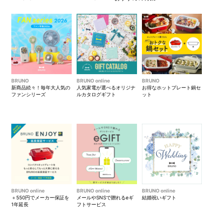
BRUNO
BRUNO online
BRUNO
新商品続々！毎年大人気の
人気家電が選べるオリジナ
お得なホットプレート鍋セ
ファンシリーズ
ルカタログギフト
ット
自分で発見、パーソナルフレグランス
香りは人によって好みが分かれるもの。こちらのコースでは、
100%天然の精油を組み合わせて、自分の好みの香りを発見し、
オリジナルコロンを作ります。アロマテラピーの有資格者の講
師が丁寧にアドバイスしますので、アロマ初心者の方にもおす
すめです。
BRUNO online
BRUNO online
BRUNO online
＋550円でメーカー保証を
メールやSNSで贈れるeギ
結婚祝いギフト
1年延長
フトサービス