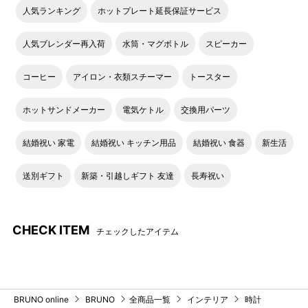
人気ランキング
ホットプレート延長保証サービス
人気ブレンダー再入荷
水筒・マグボトル
スピーカー
コーヒー
アイロン・衣類スチーマー
トースター
ホットサンドメーカー
電気ケトル
交換用パーツ
結婚祝い 家電
結婚祝い キッチン用品
結婚祝い 食器
新生活
送別ギフト
新築・引越しギフト 友達
長寿祝い
CHECK ITEM
チェックしたアイテム
BRUNO online
BRUNO
全商品一覧
インテリア
時計