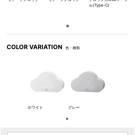
ル(Type-C)
COLOR VARIATION
色・種類
専用USBケーブル（Type-C/
パッケージ
約1m）が付属されています。
■ディスプレイ表示について
時刻(10秒間)→日付(2秒間)の表示を繰り返します。
時刻、日付、アラーム時刻のいずれかの表示を固定して常時表
示させることができます。
ホワイト
グレー
ボタンを操作しない場合、常時時刻表示ががされます。