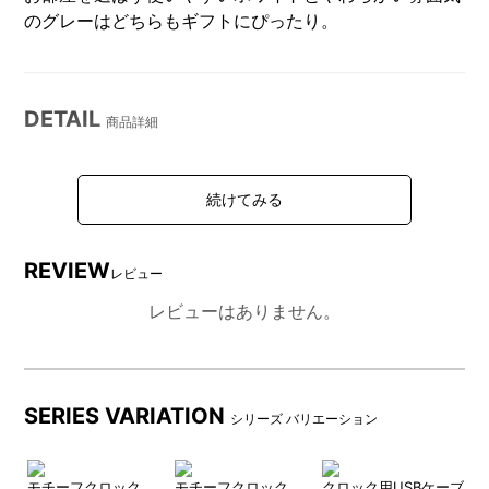
のグレーはどちらもギフトにぴったり。
DETAIL
商品詳細
電源OFFにしていてもユニー
操作ボタンは背面にありま
クなデザインで、インテリア
す。
としても◎
REVIEW
レビュー
レビューはありません。
USBケーブル(Type-C)を接続
単4形乾電池×3本(別売り)でも
して使用できます。
使用できます。（使用可能時
間の目安：省電力モード 最大
約9か月、常時表示モード 約
SERIES VARIATION
30時間）
シリーズ バリエーション
モチーフクロック
モチーフクロック
クロック用USBケーブ