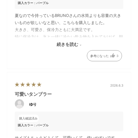
飲み物の温度をキープしてく
冷たいドリンクを適温キープ
購入カラー：パープル
れる真空断熱二重構造です。
夏なので今持っているBRUNOさんの水筒よりも容量の大き
いものが欲しいなと思い、こちらを購入しました。
大きさ、可愛さ、保冷力ともに大満足です。
特に保冷力は、氷と一緒に冷たい飲み物を入れておけば、朝
から晩まで冷たいままでとても助かります。真横で保管した
続きを読む
ことはありませんが、リュックに縦入れで電車移動しても、
参考になった
3
特に漏れることもありませんでした。
強いて難点を挙げると、冷たい飲み物を入れると蓋に結露が
発生する、直飲み口を使用した後に、どうしても口の部分に
飲み物が少し残り、蓋を閉めた時にハンカチで拭かないと気
2026.6.3
になる、くらいですかね。
総合的には、とてもおすすめです♪
可愛いタンブラー
片手でも握りやすいスリム形
デスクワークのお供に
状
ゆり
購入確認済み
購入カラー：パープル
サイズもちょうどよくて、可愛いくて、使いやすいです。