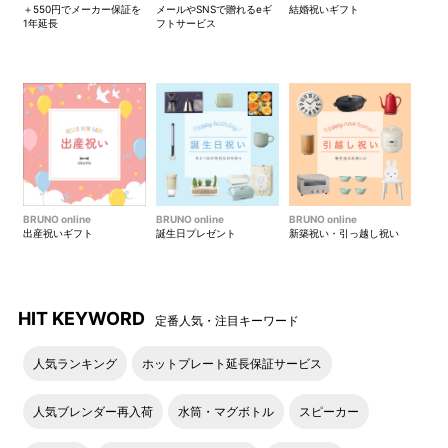
＋550円でメーカー保証を
メールやSNSで贈れるeギ
結婚祝いギフト
1年延長
フトサービス
BRUNO online
BRUNO online
BRUNO online
出産祝いギフト
誕生日プレゼント
新築祝い・引っ越し祝い
HIT KEYWORD
定番人気・注目キーワード
人気ランキング
ホットプレート延長保証サービス
人気ブレンダー再入荷
水筒・マグボトル
スピーカー