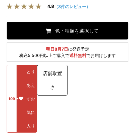
4.8
（8件のレビュー）
色・種類を選択して
明日8月7日
に発送予定
税込5,500円以上ご購入で
送料無料
でお届けします
とり
店舗取置
あえ
き
ずお
109
気に
入り