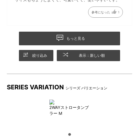
参考になった
1
もっと見る
カップと同色のストローが付
直飲みとストローの2WAY仕様
絞り込み
表示：新しい順
属
SERIES VARIATION
シリーズ バリエーション
2WAYストロータンブ
ラー M