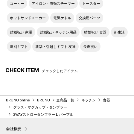
コーヒー
アイロン・衣類スチーマー
トースター
ホットサンドメーカー
電気ケトル
交換用パーツ
結婚祝い 家電
結婚祝い キッチン用品
結婚祝い 食器
新生活
送別ギフト
新築・引越しギフト 友達
長寿祝い
CHECK ITEM
チェックしたアイテム
BRUNO online
BRUNO
全商品一覧
キッチン
食器
グラス・マグカップ・タンブラー
2WAYストロータンブラー L パープル
会社概要