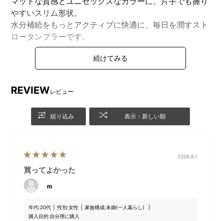
マットな質感とユニセックスなカラーに、片手でも握り
やすいスリム形状。
水分補給をもっとアクティブに快適に、毎日を潤すスト
ロータンブラーです。
DETAIL
商品詳細
REVIEW
レビュー
絞り込み
表示：新しい順
2026.8.1
買ってよかった
m
年代:
20代
性別:
女性
家族構成:
未婚(一人暮らし)
購入目的:
自分用に購入