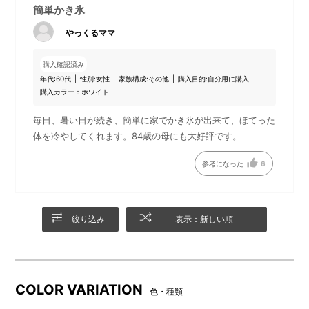
パッケージ
簡単かき氷
●使用イメージ
やっくるママ
購入確認済み
年代:
60代
性別:
女性
家族構成:
その他
購入目的:
自分用に購入
購入カラー：ホワイト
毎日、暑い日が続き、簡単に家でかき氷が出来て、ほてった
体を冷やしてくれます。84歳の母にも大好評です。
参考になった
6
絞り込み
表示：新しい順
本体と保護キャップの取り付
本体と保護キャップの取り付
け
け
（ジューサーとしてご使用
（かき氷機としてご使用時）
時）
COLOR VARIATION
色・種類