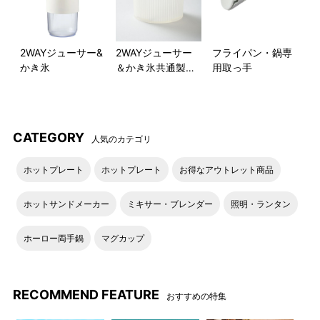
フルーツミックスジュース
キウイフラッペ
2WAYジューサー&
2WAYジューサー
フライパン・鍋専
かき氷
＆かき氷共通製氷
用取っ手
ミックスベリーヨーグルトか
ふわふわマンゴーミルクかき
カップ
き氷
氷
●交換用パーツは以下よりお求めいただけます
CATEGORY
人気のカテゴリ
2WAYジューサー&かき氷共通パ
2WAYジューサー＆かき氷共通氷
ホットプレート
ホットプレート
お得なアウトレット商品
ッキン
用アタッチメント
ホットサンドメーカー
ミキサー・ブレンダー
照明・ランタン
2WAYジューサー＆かき氷共通
2WAYジューサー＆かき氷共通製
USBケーブル
氷カップ
ホーロー両手鍋
マグカップ
2WAYジューサー＆かき氷カバー
RECOMMEND FEATURE
おすすめの特集