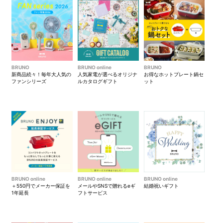
BRUNO
BRUNO online
BRUNO
新商品続々！毎年大人気の
人気家電が選べるオリジナ
お得なホットプレート鍋セ
ファンシリーズ
ルカタログギフト
ット
BRUNO online
BRUNO online
BRUNO online
＋550円でメーカー保証を
メールやSNSで贈れるeギ
結婚祝いギフト
1年延長
フトサービス