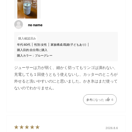
no name
購入確認済み
年代:
60代
性別:
女性
家族構成:
既婚(子どもあり)
購入目的:
自分用に購入
ジューサー
かき氷機
購入カラー：ブルーグレー
ジューサーは力が弱く、細かく切ってもリンゴは潰れない、
充電しても１回使うともう使えないし、カッターのところが
外せると洗いやすいのにと思いました。かき氷はまだ使って
ないのでわかりません。
参考になった
6
2026.8.6