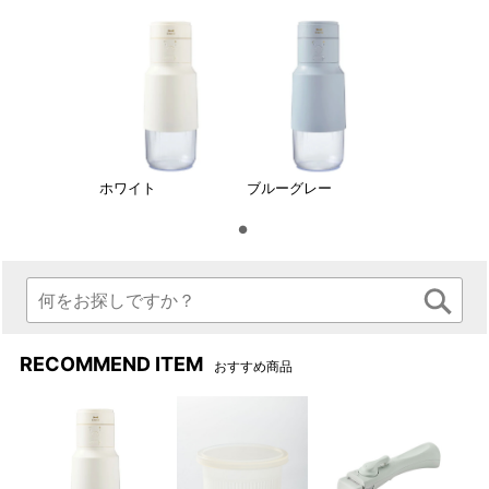
付属の氷用アタッチメント取
本体に氷カバーをセットした
り付け
状態
ジューサーランプ（左）点灯
かき氷ランプ（右）点灯時
時
ホワイト
ブルーグレー
充電中はジューサーランプ、
ジューサーランプ、かき氷ラ
かき氷ランプが同時に赤で点
ンプが同時に緑の点灯に変わ
灯します
ると充電完了です
ジューサーで作った生ジュー
スを凍らせて氷スムージーを
RECOMMEND ITEM
おすすめ商品
作ることもできます
●2WAYジューサー&かき氷で作れる！レシピ例
＜BRUNO レシピページはこちらよりご覧いただけます＞