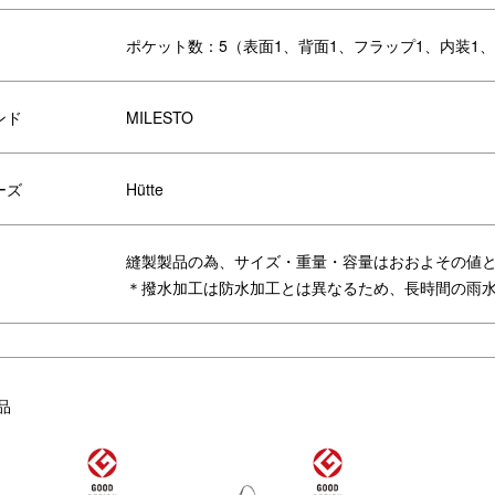
ポケット数：5（表面1、背面1、フラップ1、内装1
ンド
MILESTO
ーズ
Hütte
縫製製品の為、サイズ・重量・容量はおおよその値
＊撥水加工は防水加工とは異なるため、長時間の雨
納後イメージ
多角形を組み合わせたこだわりの
縫製で、幾何学的デザインの美し
ォルムを実現。
品
ファスナー付きの背面ポケット。
背面のポケットにはタオルやウェ
ティッシュ等のほか、旅先の地図
を入れても◎！