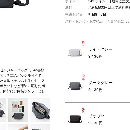
ポイント
249 ポイント | 通常ご
送料
税込5,500円以上で送料無
ション・トラベル
more
ベビー・キッズアイテム
mo
発送予定日
明日8月7日
ベル小物
おもちゃ・トイ
送料・お届け・お支払い・会員登録につ
ッション雑貨
ファッション
グ
その他ベビー・キッズアイテム
ライトグレー
9,130円
センジャーバッグL。A4書類
タッチ式のバックル付きで、
た立体フォルムを生かし、各
ダークグレー
ポケットなど用途に応じたポ
9,130円
。内部には内装ポケットとし
ーチを装備。背面にはキャリ
加工をした軽量感のあるマッ
子柄が象徴的なリップストップ
らにアップしました。カラーは
ブラック
ーテープがアクセントです。
アクティブに演出します。
9,130円