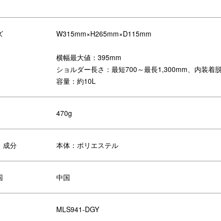
のメッセンジャーバッグL。
ズ
W315mm×H265mm×D115mm
ルダーはワンタッチ式のバックル付きで、着脱もスムーズにできます。
し、各面にファスナーポケットやサイドポケット、
整然と配置することで「収納力」に特化。
横幅最大値：395mm
チとしても使える便利な着脱式ポーチを装備。背面にはキャリーハンド
ショルダー長さ：最短700～最長1,300mm、内装着脱ポ
風合いの300デニールのポリエステル、格子柄が象徴的なリップスト
容量：約10L
アップしました。
を重視したカラーテープがアクセントです。
もっとアクティブに演出します。
470g
・成分
本体：ポリエステル
国
中国
MLS941-DGY