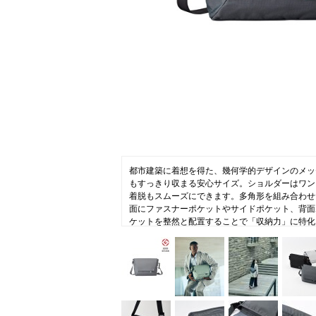
ニュース
ファッ
トラ
ファ
バッ
都市建築に着想を得た、幾何学的デザインのメッ
もすっきり収まる安心サイズ。ショルダーはワン
着脱もスムーズにできます。多角形を組み合わせ
面にファスナーポケットやサイドポケット、背面
ケットを整然と配置することで「収納力」に特化
ても外付けポーチとしても使える便利な着脱式ポ
ーハンドルに固定できるベルト付き。生地は撥水
トな風合いの300デニールのポリエステル、格
を採用。裏面にPU加工を施すことで強度面をさ
モノトーンで都会的に。バランスを重視したカラ
洗練されたデザイン性と実用性で、毎日をもっと