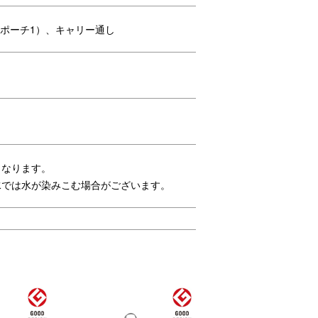
、ポーチ1）、キャリー通し
となります。
水では水が染みこむ場合がございます。
立体
フロントのファスナーポケットは、ス
いフ
マートフォンなどすぐに取り出したい
ものの収納に。
ット
内装ポケットとしても外付けポーチと
など
しても使える便利な着脱式ポーチ。