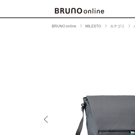
BRUNO online
MILESTO
カテゴリ
BRAND
CATE
キッチ
BRUNO
キッ
MILESTO
食器
ブランド一覧
キッ
キッ
店舗一覧
ピクニ
CONTENTS
ラン
ラン
特集一覧
水筒
ランキング
その
コラム