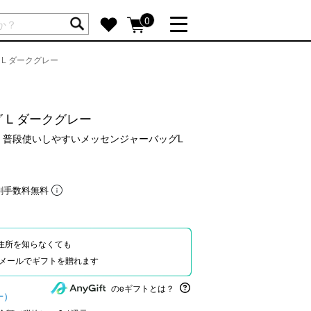
ートには商品が入っていません。
0
 L ダークグレー
詳しく見る
GIFT FEATURE
re
結婚祝い
グ L ダークグレー
出産祝い
 普段使いしやすいメッセンジャーバッグL
新築・引越し祝い
転職・送別祝い
割手数料無料
母の日ギフト
re
おまとめ割引
more
住所を知らなくても
Eやメールでギフトを贈れます
SUPPORT
のeギフトとは？
ー）