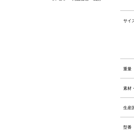
都市建築に着想を得た、幾何学的デザイン
サイ
A4書類もすっきり収まる安心サイズ。ショ
多角形を組み合わせた立体フォルムを生か
背面ポケットなど用途に応じたポケットを
内部には内装ポケットとしても外付けポー
生地は撥水加工をした軽量感のあるマットな
裏面にPU加工を施すことで強度面をさらに
カラーはモノトーンで都会的に。バランス
洗練されたデザイン性と実用性で、毎日を
重量
素材
DETAIL
生産
商品詳細
型番