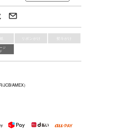
紙
リボンがけ
熨斗がけ
ージ
ド
/JCB/AMEX）