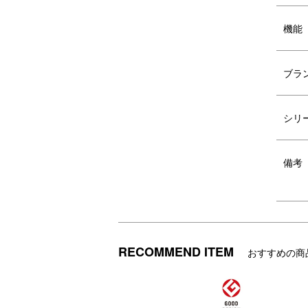
機能
ブラ
シリ
備考
普段の必需品以外にも、A4サイズの
収
書類や雑誌などもすっきり収まるサイ
ズです。
RECOMMEND ITEM
おすすめの商
フラップ裏にもポケットが付いてお
面
り、パスケース等もスマートに収納で
きます。