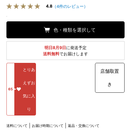
4.8
（4件のレビュー）
色・種類を選択して
明日8月9日
に発送予定
送料無料
でお届けします
とりあ
店舗取置
えずお
き
65
気に入
り
送料について
お届け時期について
返品・交換について