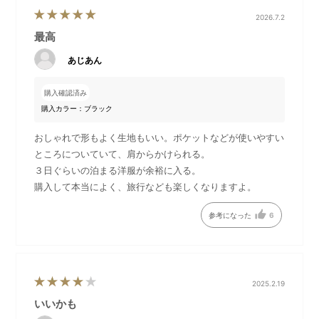
背面ポケットなど用途に応じたポケットを整然と配置す
2026.7.2
ることで「収納力」に特化。
最高
前面両側のファスナーポケットは引き手部分が隠れてい
る設計のため、防犯面も安心です。
あじあん
内部には内装ポケットとしても外付けポーチとしても使
える便利な着脱式ポーチを装備。背面にはキャリーハン
購入確認済み
ドルに固定できるベルト付き。
購入カラー：ブラック
生地は撥水加工をした軽量感のあるマットな風合いの
おしゃれで形もよく生地もいい。ポケットなどが使いやすい
300デニールのポリエステル、格子柄が象徴的なリップ
ところについていて、肩からかけられる。
ストップを採用。
３日ぐらいの泊まる洋服が余裕に入る。
裏面にPU加工を施すことで強度面をさらにアップしま
購入して本当によく、旅行なども楽しくなりますよ。
した。カラーはモノトーンで都会的に。
バランスを重視したカラーテープがアクセントです。洗
参考になった
6
練されたデザイン性と実用性で、毎日をもっとアクティ
ブに演出します。
2025.2.19
いいかも
DETAIL
商品詳細