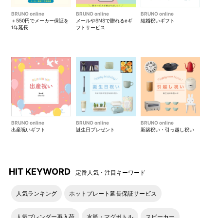
時間の雨水では水が染みこむ
BRUNO online
BRUNO online
BRUNO online
場合がございます。
＋550円でメーカー保証を
メールやSNSで贈れるeギ
結婚祝いギフト
1年延長
フトサービス
オリジナルの引手（ダークグ
レー/ブラック）
BRUNO online
BRUNO online
BRUNO online
出産祝いギフト
誕生日プレゼント
新築祝い・引っ越し祝い
HIT KEYWORD
定番人気・注目キーワード
人気ランキング
ホットプレート延長保証サービス
人気ブレンダー再入荷
水筒・マグボトル
スピーカー