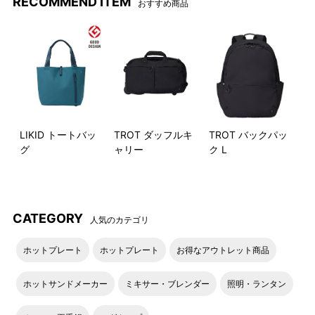
RECOMMEND ITEM
おすすめ商品
背面外側にもポケットがある
内装ポケットは外付けポーチ
LIKID トートバッ
TROT ダッフルキ
TROT バックパッ
ので、地図やハンカチなどの
としてもお使いいただけま
グ
ャリー
ク L
小物収納に◎！
す。
フラップには、カラビナやリ
身長やシーンに合わせてハン
CATEGORY
人気のカテゴリ
フレクターを取り付けること
ドルの長さ調節ができます。
ができるループ付き。※本商品
ホットプレート
ホットプレート
お得なアウトレット商品
にはカラビナは付属しており
ません。
ホットサンドメーカー
ミキサー・ブレンダー
照明・ランタン
付属のショルダーストラップ
背面のベルトをキャリーのハ