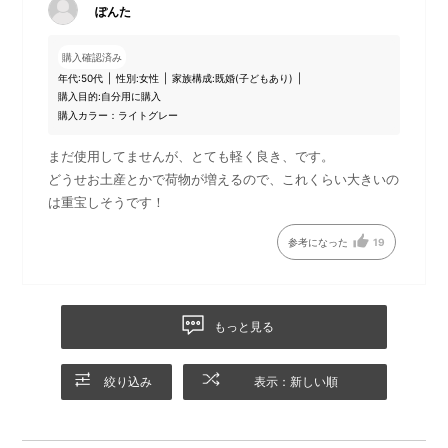
ぽんた
購入確認済み
年代:
50代
性別:
女性
家族構成:
既婚(子どもあり)
購入目的:
自分用に購入
購入カラー：ライトグレー
まだ使用してませんが、とても軽く良き、です。
どうせお土産とかで荷物が増えるので、これくらい大きいの
は重宝しそうです！
参考になった
19
肩掛けとして
手持ちとして
もっと見る
絞り込み
表示：新しい順