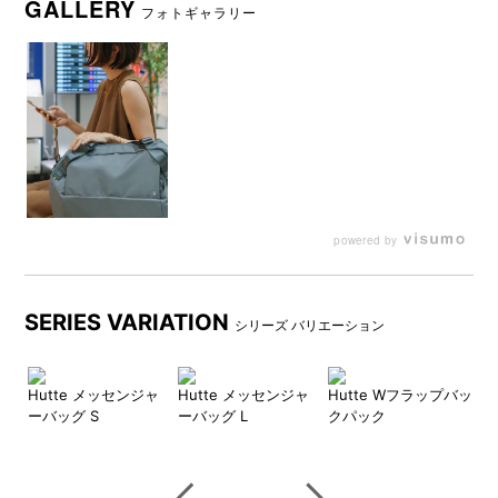
GALLERY
フォトギャラリー
日帰りやショート旅行に最適
収納後イメージ
な容量35Lです。
powered by
SERIES VARIATION
シリーズ バリエーション
ル
Hutte メッセンジャ
Hutte メッセンジャ
Hutte Wフラップバッ
H
ーバッグ S
ーバッグ L
クパック
ク
内装はスッキリしたデザイン
内装ポケットとしても外付け
の中に、ファスナー付きポケ
ポーチとしても使える便利な