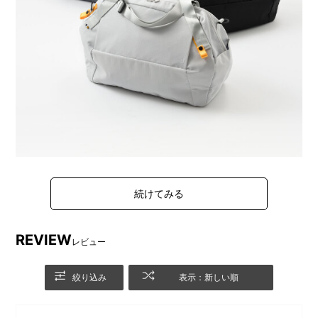
都市建築に着想を得た、幾何学的デザインのボストンバ
ッグ。
日帰りやショート旅行に最適な35L容量。
REVIEW
長さ調節ができるハンドルや付属ショルダーストラップ
レビュー
の取付けで肩掛けでも斜め掛けでも使え、持ち運びが便
利です。
絞り込み
表示：新しい順
多角形を組み合わせた立体フォルムを生かし、各面にフ
ァスナーポケットやサイドポケット、