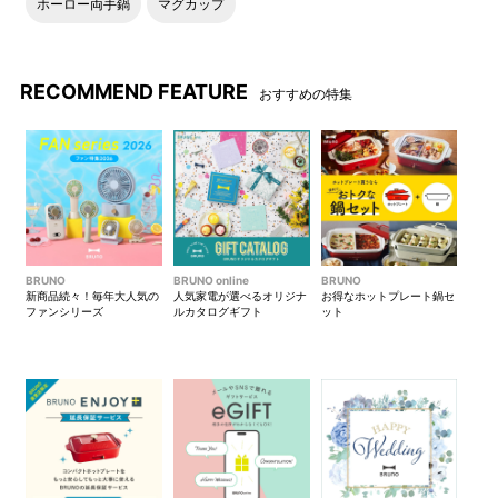
ホーロー両手鍋
マグカップ
の取付けが可能なので、肩掛
ンドルに通して乗せれば旅先
けや斜め掛けなどお好みでお
でも手回りすっきり。
使いいただけます。
RECOMMEND FEATURE
おすすめの特集
25AWシーズン限定カラー:ア
ッシュグリーン
●生地やパーツ等の特徴
BRUNO
BRUNO online
BRUNO
生地のアップ：ライトグレー
生地のアップ：ダークグレー
新商品続々！毎年大人気の
人気家電が選べるオリジナ
お得なホットプレート鍋セ
ファンシリーズ
ルカタログギフト
ット
生地のアップ：ブラック
生地のアップ：【シーズン限
定カラー】アッシュグリーン
撥水加工の生地。※撥水加工は
オリジナルの引手（ライトグ
防水加工とは異なるため、長
レー）