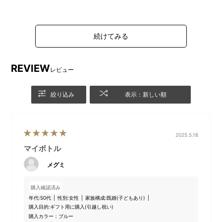
REVIEW
レビュー
絞り込み
表示：新しい順
2025.5.18
マイボトル
メグミ
購入確認済み
年代:
50代
性別:
女性
家族構成:
既婚(子どもあり)
購入目的:
ギフト用に購入(引越し祝い)
購入カラー：ブルー