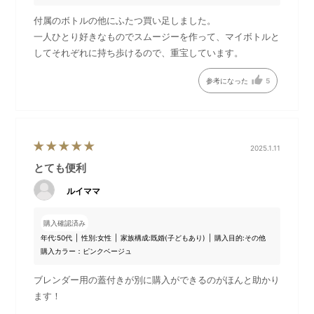
付属のボトルの他にふたつ買い足しました。
一人ひとり好きなものでスムージーを作って、マイボトルと
してそれぞれに持ち歩けるので、重宝しています。
参考になった
5
2025.1.11
とても便利
ルイママ
購入確認済み
年代:
50代
性別:
女性
家族構成:
既婚(子どもあり)
購入目的:
その他
購入カラー：ピンクベージュ
ブレンダー用の蓋付きが別に購入ができるのがほんと助かり
ます！