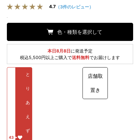
4.7
（3件のレビュー）
色・種類を選択して
本日8月8日
に発送予定
税込5,500円以上ご購入で
送料無料
でお届けします
と
店舗取
り
置き
あ
え
ず
43