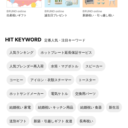
BRUNO online
BRUNO online
BRUNO online
出産祝いギフト
誕生日プレゼント
新築祝い・引っ越し祝い
HIT KEYWORD
定番人気・注目キーワード
人気ランキング
ホットプレート延長保証サービス
人気ブレンダー再入荷
水筒・マグボトル
スピーカー
コーヒー
アイロン・衣類スチーマー
トースター
ホットサンドメーカー
電気ケトル
交換用パーツ
結婚祝い 家電
結婚祝い キッチン用品
結婚祝い 食器
新生活
送別ギフト
新築・引越しギフト 友達
長寿祝い