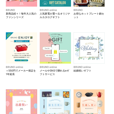
BRUNO
BRUNO online
BRUNO
新商品続々！毎年大人気の
人気家電が選べるオリジナ
お得なホットプレート鍋セ
ファンシリーズ
ルカタログギフト
ット
BRUNO online
BRUNO online
BRUNO online
＋550円でメーカー保証を
メールやSNSで贈れるeギ
結婚祝いギフト
1年延長
フトサービス