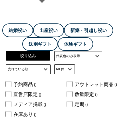
結婚祝い
出産祝い
新築・引越し祝い
送別ギフト
体験ギフト
絞り込み
予約商品
アウトレット商品
()
()
直営店限定
数量限定
()
()
メディア掲載
定期
()
()
在庫あり
()