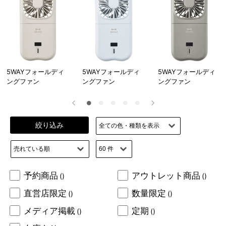
5WAYフォールディ
5WAYフォールディ
5WAYフォールディ
ングファン
ングファン
ングファン
絞り込み
予約商品
アウトレット商品
()
()
直営店限定
数量限定
()
()
メディア掲載
定期
()
()