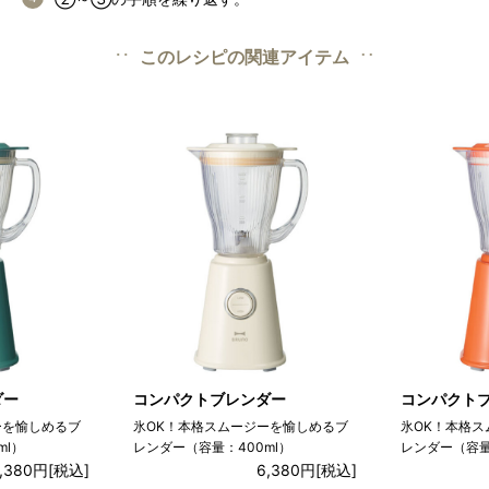
このレシピの関連アイテム
ダー
コンパクトブレンダー
コンパクト
ーを愉しめるブ
氷OK！本格スムージーを愉しめるブ
氷OK！本格
ml）
レンダー（容量：400ml）
レンダー（容量
,380円
[税込]
6,380円
[税込]