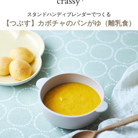
アロマ
スタンドハンディブレンダーでつくる
ション・トラベル
more
ベビー・キッズアイテム
mo
【つぶす】カボチャのパンがゆ（離乳食）
ベル小物
おもちゃ・トイ
ッション雑貨
ファッション
グ
その他ベビー・キッズアイテム