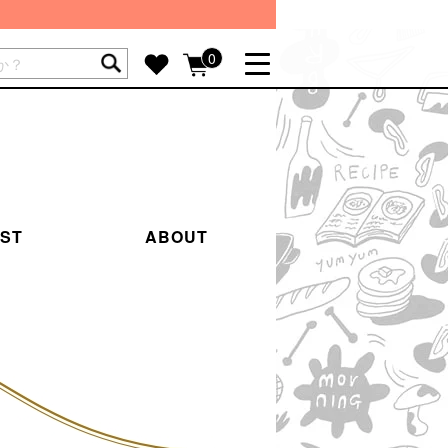
ートには商品が入っていません。
0
詳しく見る
GIFT FEATURE
re
結婚祝い
出産祝い
IST
ABOUT
新築・引越し祝い
転職・送別祝い
母の日ギフト
re
おまとめ割引
more
SUPPORT