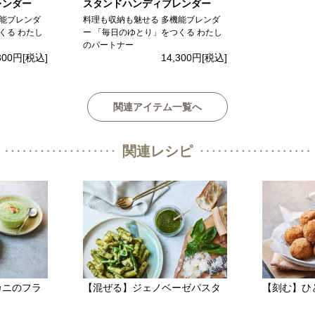
レンダー
スタンドハンディブレンダー
機能ブレンダ
料理も収納も魅せる 多機能ブレンダ
くる わたし
ー 「毎日のゆとり」をつくる わたし
のパートナー
300円
[税込]
14,300円
[税込]
関連アイテム一覧へ
関連レシピ
カニのフラ
【混ぜる】ジェノベーゼパスタ
【刻む】ひ