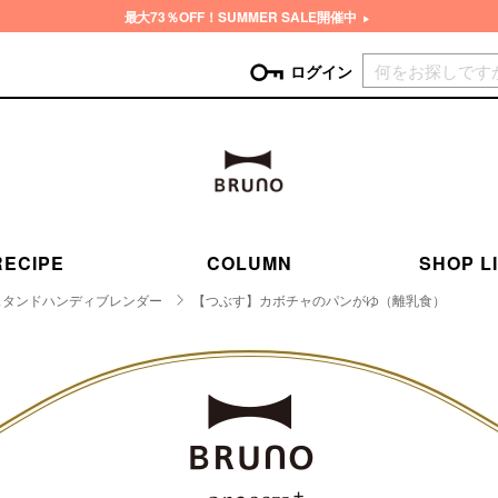
最大73％OFF！SUMMER SALE開催中
現在カ
ログイン
GORY
ン
more
インテリア
mo
チン家電
時計
ログイン
RECIPE
COLUMN
SHOP L
生活家電
パスワードをお忘れの方はこちら＞
チンツール
家具・収納
スタンドハンディブレンダー
【つぶす】カボチャのパンがゆ（離乳食）
新規会員登録
チンファブリック
ファブリック
ックアイテム
more
ビューティー
mo
チボックス・弁当箱
スキンケア・フェイスケア
チバッグ・クーラートート
ヘアケア
ハンドケア
他ピクニックアイテム
ボディケア