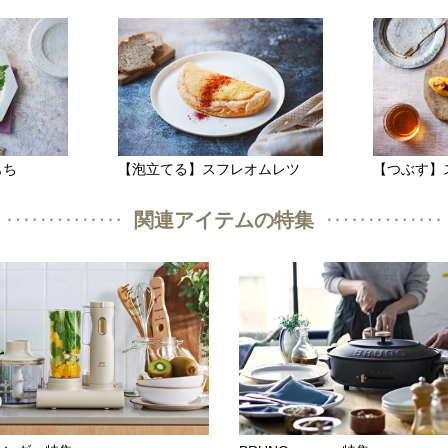
もち
【泡立てる】スフレオムレツ
【つぶす】
関連アイテムの特集