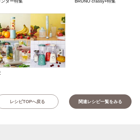
レンダー特集
BRUNO crassy+特集
較
レシピTOPへ戻る
関連レシピ一覧をみる