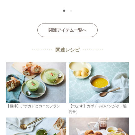
●
●
関連アイテム一覧へ
関連レシピ
【撹拌】アボカドとカニのフラン
【つぶす】カボチャのパンがゆ（離
乳食）