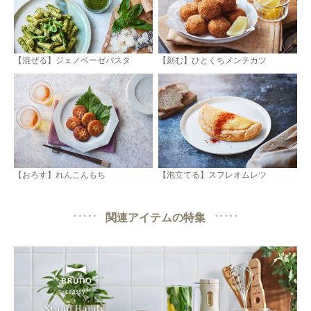
【混ぜる】ジェノベーゼパスタ
【刻む】ひとくちメンチカツ
【おろす】れんこんもち
【泡立てる】スフレオムレツ
関連アイテムの特集