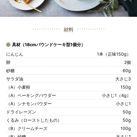
材料
具材（18cmパウンドケーキ型1個分）
にんじん
1本（正味150g）
卵
2個
砂糖
60g
サラダ油
大さじ3
（A）小麦粉
150g
（A）ベーキングパウダー
小さじ1（4g）
（A）シナモンパウダー
小さじ1
ドライレーズン
50g
くるみ（ローストしたもの）
50g
（B）クリームチーズ
100g
（B）砂糖
大さじ1