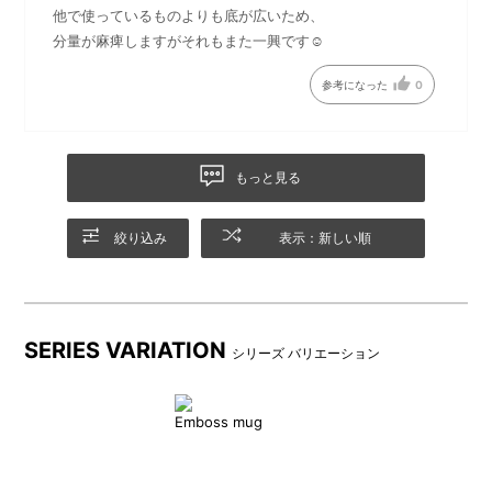
他で使っているものよりも底が広いため、
分量が麻痺しますがそれもまた一興です☺️
アイボリー
アイボリー模様アップ
参考になった
0
もっと見る
絞り込み
表示：新しい順
SERIES VARIATION
シリーズ バリエーション
ピンク
ピンク模様アップ
Emboss mug