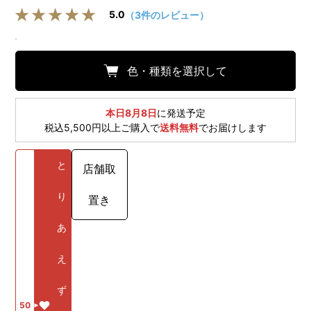
5.0
（3件のレビュー）
色・種類を選択して
本日8月8日
に発送予定
税込5,500円以上ご購入で
送料無料
でお届けします
と
店舗取
り
置き
あ
え
ず
50