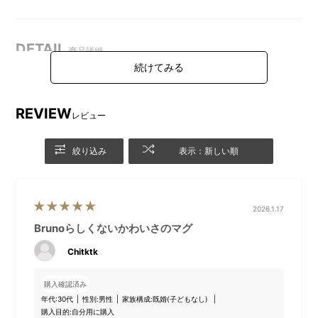
DETAIL
商品詳細
REVIEW
レビュー
絞り込み
表示：新しい順
2026.1.17
Brunoらしくないかわいさのマグ
Chitktk
丸みのあるベーシックな形で
ワンポイントのBRUNOロゴ
す。
購入確認済み
年代:
30代
性別:
男性
家族構成:
既婚(子どもなし)
購入目的:
自分用に購入