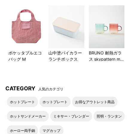
グレー
グレー模様アップ
ポケッタブルエコ
山中塗バイカラー
BRUNO 耐熱ガラ
バッグ M
ランチボックス
ス skypattern mu
g ペア
模様比較
模様比較
CATEGORY
人気のカテゴリ
ホットプレート
ホットプレート
お得なアウトレット商品
ホットサンドメーカー
ミキサー・ブレンダー
照明・ランタン
ホーロー両手鍋
マグカップ