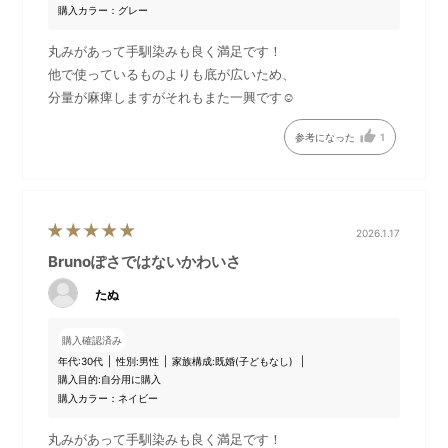
購入カラー：グレー
丸みがあって手馴染みも良く満足です！
他で使っているものよりも底が広いため、
分量が麻痺しますがそれもまた一興です☺️
参考になった
1
ちょうど良い大きさの持ち手
カラーバリエーション
です。
2026.1.17
Brunoぽさではないかわいさ
たぬ
購入確認済み
年代:
30代
性別:
男性
家族構成:
既婚(子どもなし)
購入目的:
自分用に購入
購入カラー：ネイビー
丸みがあって手馴染みも良く満足です！