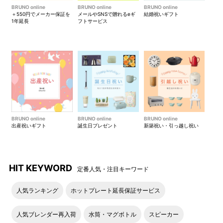
BRUNO online
BRUNO online
BRUNO online
＋550円でメーカー保証を
メールやSNSで贈れるeギ
結婚祝いギフト
1年延長
フトサービス
BRUNO online
BRUNO online
BRUNO online
出産祝いギフト
誕生日プレゼント
新築祝い・引っ越し祝い
HIT KEYWORD
定番人気・注目キーワード
人気ランキング
ホットプレート延長保証サービス
人気ブレンダー再入荷
水筒・マグボトル
スピーカー