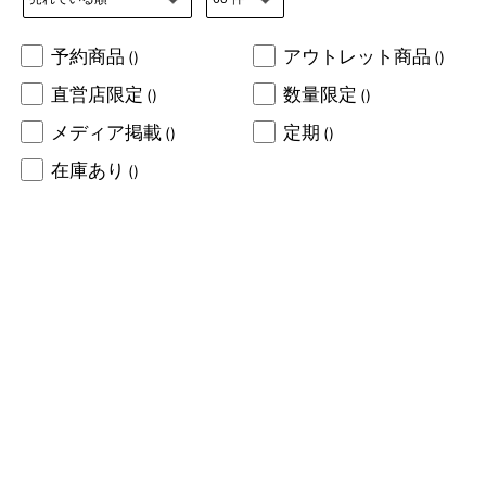
予約商品
アウトレット商品
()
()
直営店限定
数量限定
()
()
メディア掲載
定期
()
()
在庫あり
()