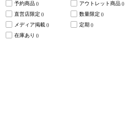
予約商品
アウトレット商品
()
()
直営店限定
数量限定
()
()
メディア掲載
定期
()
()
在庫あり
()