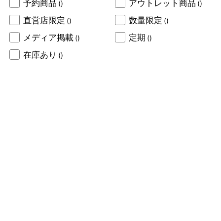
予約商品
アウトレット商品
()
()
直営店限定
数量限定
()
()
メディア掲載
定期
()
()
在庫あり
()