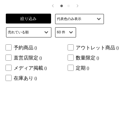
絞り込み
予約商品
アウトレット商品
()
()
直営店限定
数量限定
()
()
メディア掲載
定期
()
()
在庫あり
()