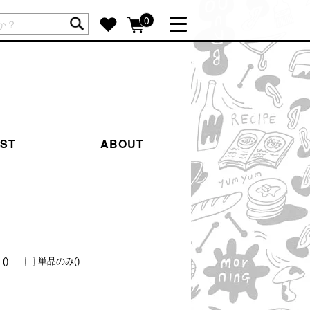
ートには商品が入っていません。
0
詳しく見る
GIFT FEATURE
re
結婚祝い
出産祝い
IST
ABOUT
新築・引越し祝い
転職・送別祝い
母の日ギフト
re
おまとめ割引
more
く
()
単品のみ
()
SUPPORT