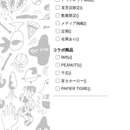
直営店限定
()
数量限定
()
メディア掲載
()
定期
()
在庫あり
()
コラボ商品
Miffy
()
PEANUTS
()
千石
()
富士ホーロー
()
PAPIER TIGRE
()