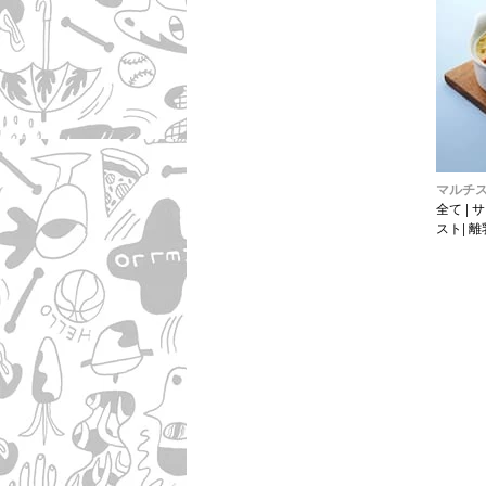
マルチ
全て
|
サ
スト
|
離