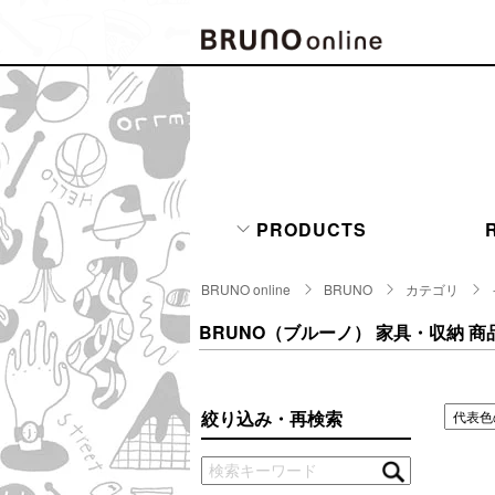
BRAND
CATE
キッチ
BRUNO
キッ
MILESTO
PRODUCTS
食器
ブランド一覧
キッ
BRUNO online
BRUNO
カテゴリ
キッ
店舗一覧
BRUNO（ブルーノ）
家具・収納 商
ピクニ
CONTENTS
ラン
ラン
絞り込み・再検索
特集一覧
水筒
ランキング
その
コラム