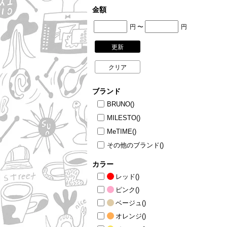
金額
ニュース
ファッ
円
円
〜
トラ
更新
ファ
バッ
クリア
ブランド
BRUNO
()
MILESTO
()
MeTIME
()
その他のブランド
()
カラー
レッド
()
ピンク
()
ベージュ
()
オレンジ
()