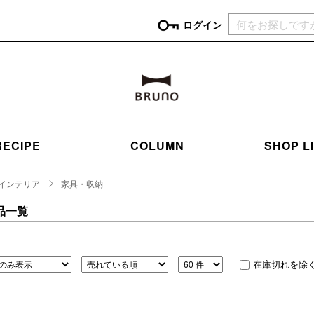
現在カ
ログイン
GORY
ン
more
インテリア
mo
チン家電
時計
ログイン
RECIPE
COLUMN
SHOP L
生活家電
パスワードをお忘れの方はこちら＞
チンツール
家具・収納
インテリア
家具・収納
新規会員登録
チンファブリック
ファブリック
品一覧
ックアイテム
more
ビューティー
mo
チボックス・弁当箱
スキンケア・フェイスケア
チバッグ・クーラートート
ヘアケア
在庫切れを除
ハンドケア
他ピクニックアイテム
ボディケア
アロマ