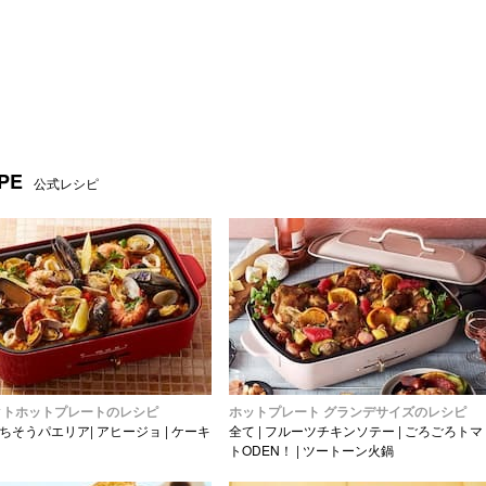
PE
公式レシピ
クトホットプレートのレシピ
ホットプレート グランデサイズのレシピ
ちそうパエリア
|
アヒージョ
|
ケーキ
全て
|
フルーツチキンソテー
|
ごろごろトマ
トODEN！
|
ツートーン火鍋