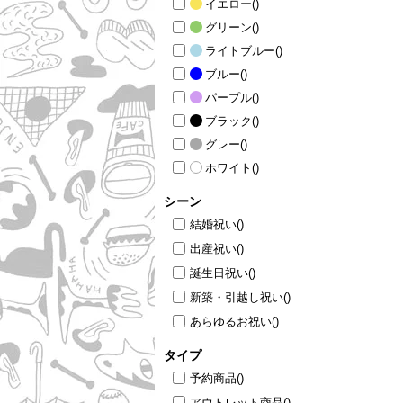
イエロー
()
グリーン
()
ライトブルー
()
ブルー
()
パープル
()
ブラック
()
グレー
()
ホワイト
()
シーン
結婚祝い
()
出産祝い
()
誕生日祝い
()
新築・引越し祝い
()
あらゆるお祝い
()
タイプ
予約商品
()
アウトレット商品
()