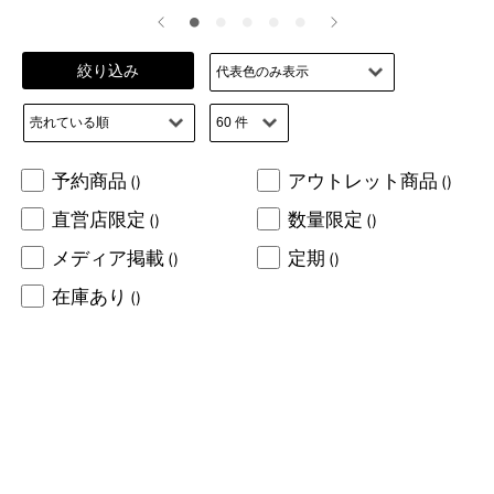
絞り込み
予約商品
アウトレット商品
()
()
直営店限定
数量限定
()
()
メディア掲載
定期
()
()
在庫あり
()